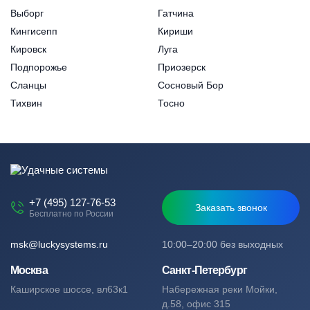
Выборг
Гатчина
Кингисепп
Кириши
Кировск
Луга
Подпорожье
Приозерск
Сланцы
Сосновый Бор
Тихвин
Тосно
+7 (495) 127-76-53
Заказать звонок
Бесплатно по России
msk@luckysystems.ru
10:00–20:00 без выходных
Москва
Санкт-Петербург
Каширское шоссе, вл63к1
Набережная реки Мойки,
д.58, офис 315