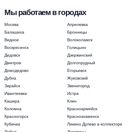
Мы работаем в городах
Москва
Апрелевка
Балашиха
Бронницы
Видное
Волоколамск
Воскресенск
Голицыно
Дедовск
Дзержинский
Дмитров
Долгопрудный
Домодедово
Егорьевск
Дубна
Жуковский
Зарайск
Звенигород
Ивантеевка
Истра
Кашира
Клин
Коломна
Красноармейск
Красногорск
Краснознаменск
Кубинка
Ликино Дулево в коллекторе
Лобня
Луховицы