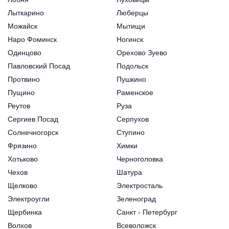
Лыткарино
Люберцы
Можайск
Мытищи
Наро Фоминск
Ногинск
Одинцово
Орехово Зуево
Павловский Посад
Подольск
Протвино
Пушкино
Пущино
Раменское
Реутов
Руза
Сергиев Посад
Серпухов
Солнечногорск
Ступино
Фрязино
Химки
Хотьково
Черноголовка
Чехов
Шатура
Щелково
Электросталь
Электроугли
Зеленоград
Щербинка
Санкт - Петербург
Волхов
Всеволожск