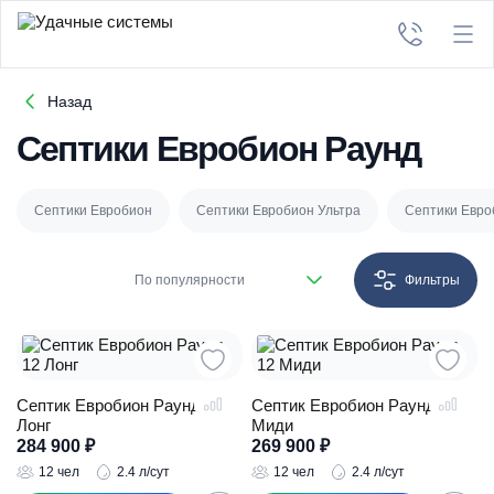
Назад
Септики Евробион Раунд
Септики Евробион
Септики Евробион Ультра
Септики Евро
По популярности
Фильтры
Септик Евробион Раунд 12
Септик Евробион Раунд 12
Лонг
Миди
284 900
₽
269 900
₽
12 чел
2.4 л/сут
12 чел
2.4 л/сут