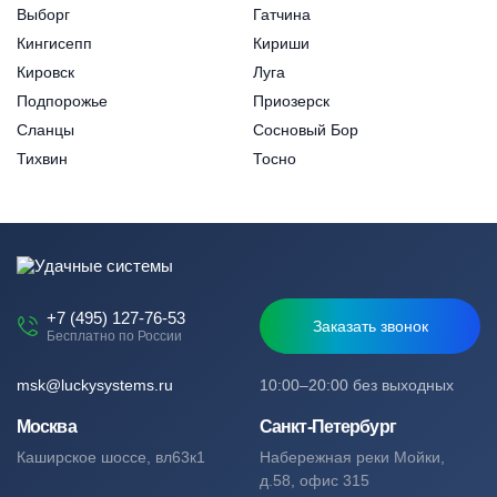
Выборг
Гатчина
Кингисепп
Кириши
Кировск
Луга
Подпорожье
Приозерск
Сланцы
Сосновый Бор
Тихвин
Тосно
+7 (495) 127-76-53
Заказать звонок
Бесплатно по России
msk@luckysystems.ru
10:00–20:00 без выходных
Москва
Санкт-Петербург
Каширское шоссе, вл63к1
Набережная реки Мойки,
д.58, офис 315