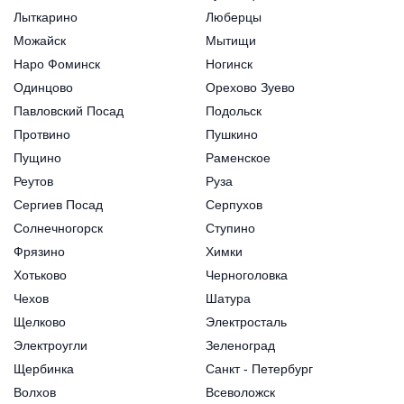
Лыткарино
Люберцы
Можайск
Мытищи
Наро Фоминск
Ногинск
Одинцово
Орехово Зуево
Павловский Посад
Подольск
Протвино
Пушкино
Пущино
Раменское
Реутов
Руза
Сергиев Посад
Серпухов
Солнечногорск
Ступино
Фрязино
Химки
Хотьково
Черноголовка
Чехов
Шатура
Щелково
Электросталь
Электроугли
Зеленоград
Щербинка
Санкт - Петербург
Волхов
Всеволожск