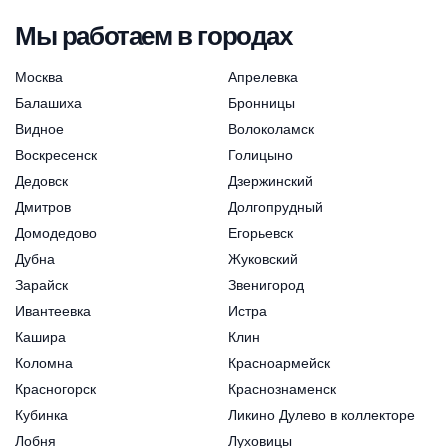
Мы работаем в городах
Москва
Апрелевка
Балашиха
Бронницы
Видное
Волоколамск
Воскресенск
Голицыно
Дедовск
Дзержинский
Дмитров
Долгопрудный
Домодедово
Егорьевск
Дубна
Жуковский
Зарайск
Звенигород
Ивантеевка
Истра
Кашира
Клин
Коломна
Красноармейск
Красногорск
Краснознаменск
Кубинка
Ликино Дулево в коллекторе
Лобня
Луховицы