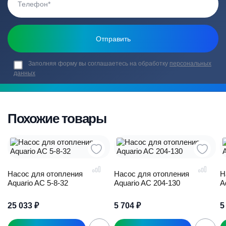
Заполняя форму вы соглашаетесь на обработку
персональных
данных
Похожие товары
Насос для отопления
Насос для отопления
Н
Aquario AC 5-8-32
Aquario AC 204-130
A
25 033
₽
5 704
₽
5