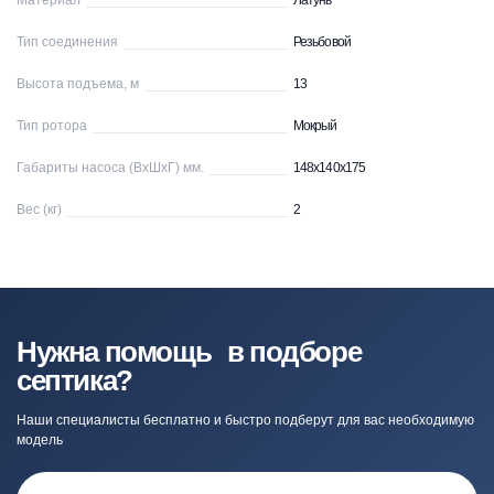
Материал
Латунь
Тип соединения
Резьбовой
Высота подъема, м
13
Тип ротора
Мокрый
Габариты насоса (ВхШхГ) мм.
148x140x175
Вес (кг)
2
Нужна помощь в подборе
септика?
Наши специалисты бесплатно и быстро подберут для вас необходимую
модель