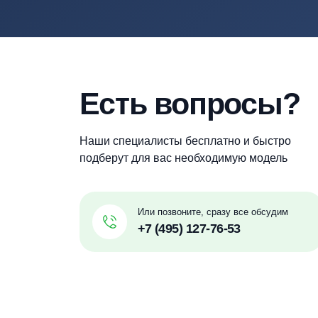
необходимой специализацией, опытом 
Термит
Терра
Евролос
Малахит