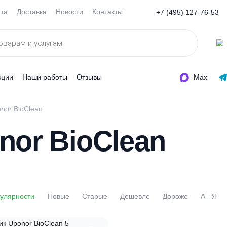
Оплата
Доставка
Новости
Контакты
+7 (495
ды
Акции
Наши работы
Отзывы
ки Uponor BioClean
onor BioClean
По популярности
Новые
Старые
Дешевле
Доро