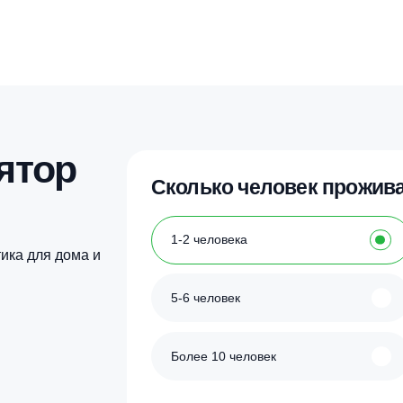
улятор
Сколько человек
ка
1-2 человека
а септика для дома и