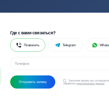
по качественному обустройству автономных канализа
Тополь
Тритон
Топас
Далос
Смотреть все бренды