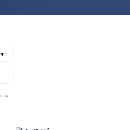
ций на частных участках
Удача
Фаст
Alta Bio
Garda