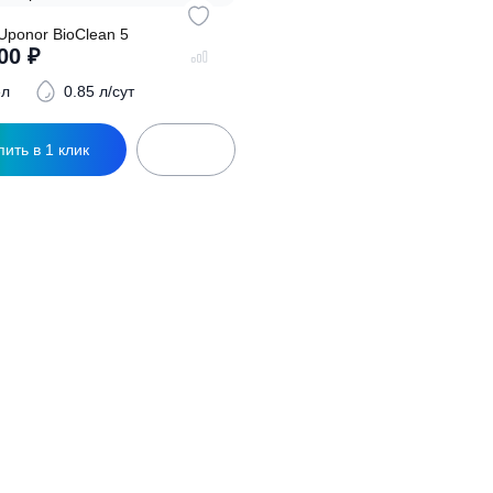
ептик Uponor BioClean 5
330 000
₽
5 чел
0.85 л/сут
Купить в 1 клик