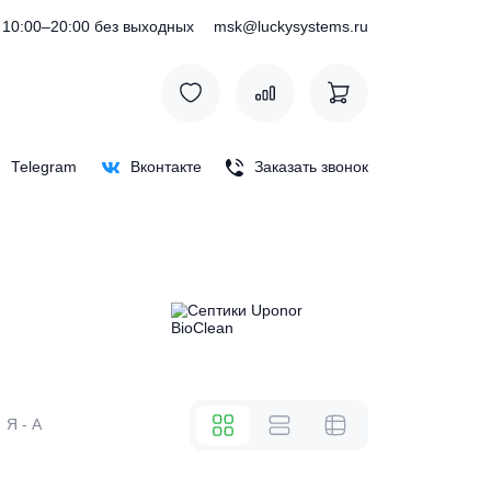
) 127-76-53
10:00–20:00 без выходных
msk@luckysystem
Max
Telegram
Вконтакте
Заказать зв
же
А - Я
Я - А