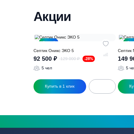
Нужна консульт
Наши специалисты бесплатно и быст
необходимую модель
Акции
Акция!
Септик Оникс ЭКО 5
С