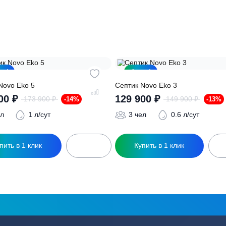
ация?
ро подберут для вас
Заполняя форму вы соглашаете
Акция!
Акция!
ептик Novo Eko 5
Септик Novo Eko 3