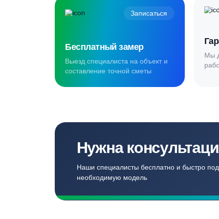
Создаём комф
для наших кл
Записаться
Бесплатный замер
Выезд специалиста на объект и
составление точной сметы