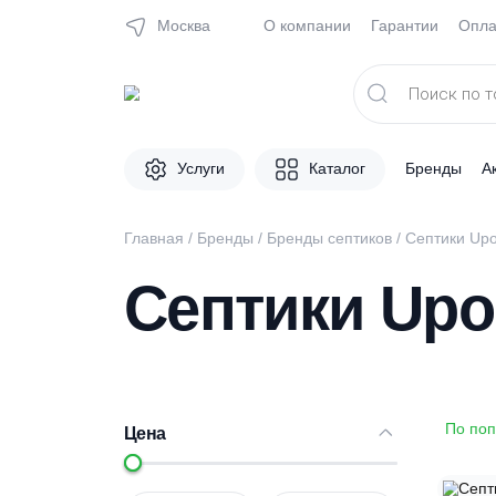
Москва
О компании
Гарантии
Поиск
товаров
Услуги
Каталог
Брен
Главная
/
Бренды
/
Бренды септиков
/
Септи
Септики Up
Цена