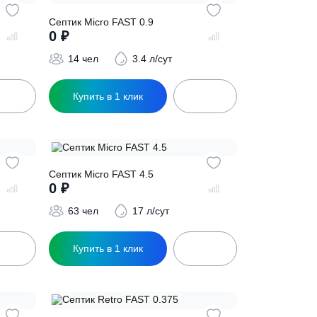
 0.75
Септик Micro FAST 0.9
0
₽
.8 л/сут
14 чел
3.4 л/сут
ик
Купить в 1 клик
 3.0
Септик Micro FAST 4.5
0
₽
1 л/сут
63 чел
17 л/сут
ик
Купить в 1 клик