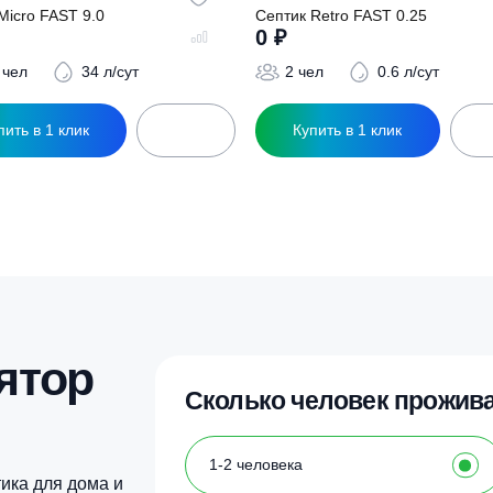
ептик Micro FAST 9.0
Септик Retro FAST
0
₽
0
₽
126 чел
34 л/сут
2 чел
0.
Купить в 1 клик
Купить в 1 кл