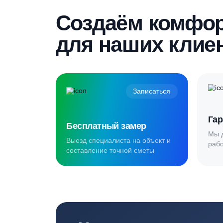
Создаём комф
для наших кл
Записаться