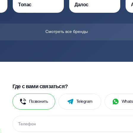
изводителей септик
ко по официальному договору. Мы пользуемся собств
по качественному обустройству автономных канализа
Тополь
Тритон
Топас
Далос