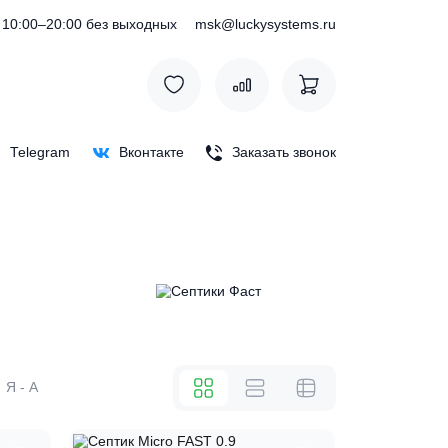
) 127-76-53
10:00–20:00 без выходных
msk@luckysystem
Max
Telegram
Вконтакте
Заказать зв
же
А - Я
Я - А