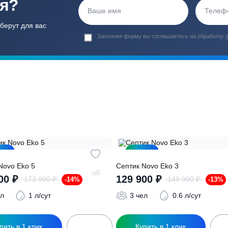
Гарантия 24 мес
Полный ком
Мы даем гарантию как на нашу
Канализация, о
работу, так и на оборудование
и обслуживани
ация?
ро подберут для вас
Заполняя форму вы соглашаете