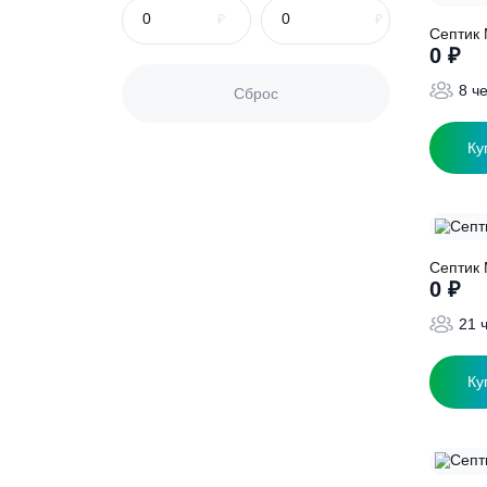
С
Сброс
С