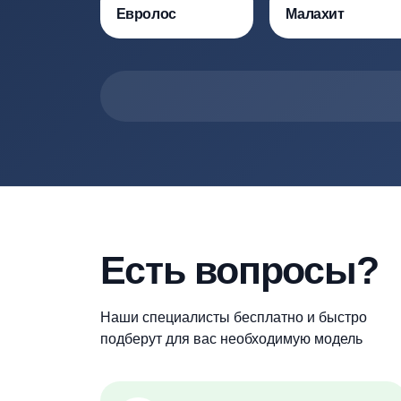
Более
114
про
Наша компания всегда работает толь
необходимой специализацией, опытом 
Термит
Терра
Евролос
Малахит