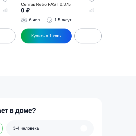
 0.25
Септик Retro FAST 0.375
0
₽
6 л/сут
6 чел
1.5 л/сут
ик
Купить в 1 клик