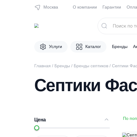
Москва
О компании
Гарантии
Поиск
товаров
Услуги
Каталог
Брен
Главная
/
Бренды
/
Бренды септиков
/
Септ
Септики Ф
Цена