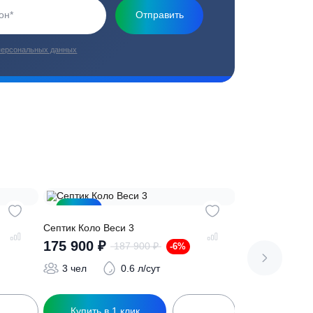
плекс работ
Цены от производителей
топление, ремонт
Низкие цены за счет прямых
е
поставок от производителей
сь на обработку
персональных данных