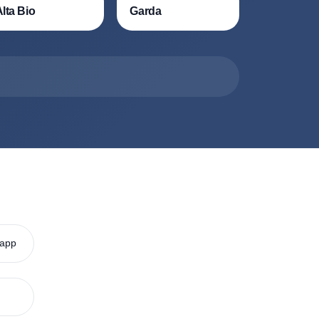
ов
енными постоянными бригадами компании. Они облад
ций на частных участках
Удача
Фаст
Alta Bio
Garda