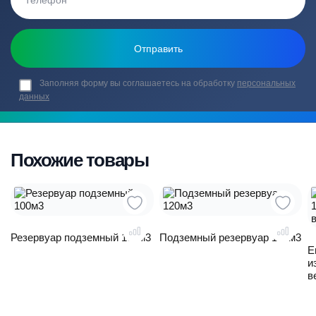
Заполняя форму вы соглашаетесь на обработку
персональных
данных
Похожие товары
Резервуар подземный 100м3
Подземный резервуар 120м3
Е
и
в