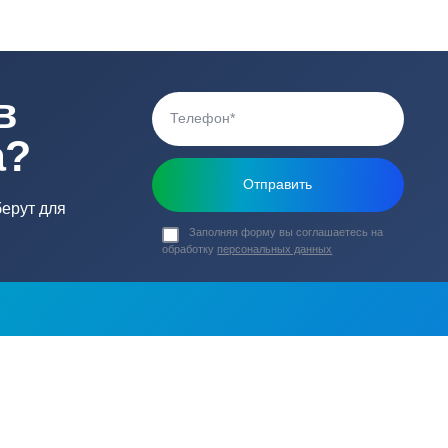
0 В
Вес (кг)
Принцип работы н
астик
ь в
ика?
о подберут для
Заполняя форму вы соглашаете
обработку
персональных данных