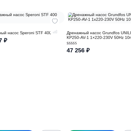
ры
ренажный насос Speroni STF 400 HL
Дренажный насос G
KP250-AV-1 1×220
15 857
₽
Оценка
47 256
₽
5.00
из 5