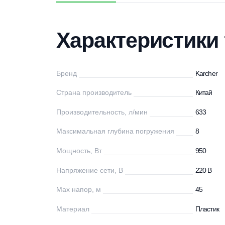
Характеристики
Описание
Дос
Характеристи
Бренд
Ka
Страна производитель
Ки
Производительность, л/мин
63
Максимальная глубина погружения
8
Мощность, Вт
95