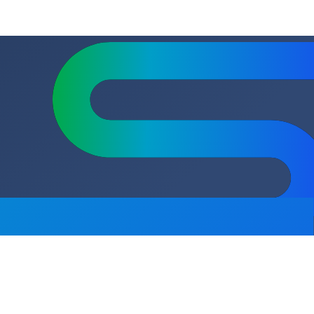
11
асоса
Поверхностные насосы с автоматикой
сь на