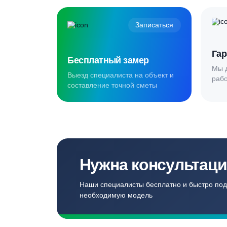
Создаём комф
для наших кл
Записаться