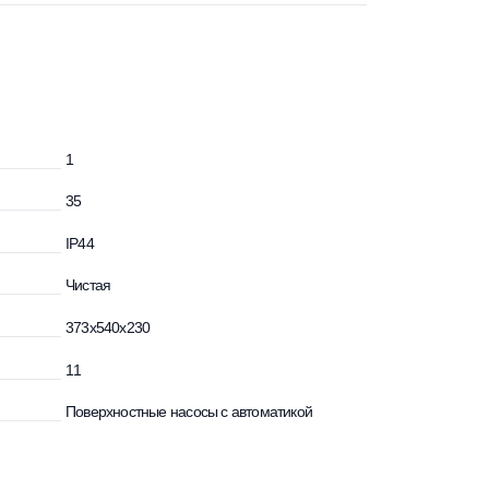
ния, дюйм
1
идкости, °С
35
IP44
Чистая
ВхШхГ) мм.
373x540x230