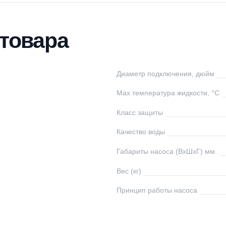
тавка
Оплата
Отзывы
Вопросы
ки товара
rcher
Диаметр подключе
тай
Max температура ж
3
Класс защиты
Качество воды
0
Габариты насоса (