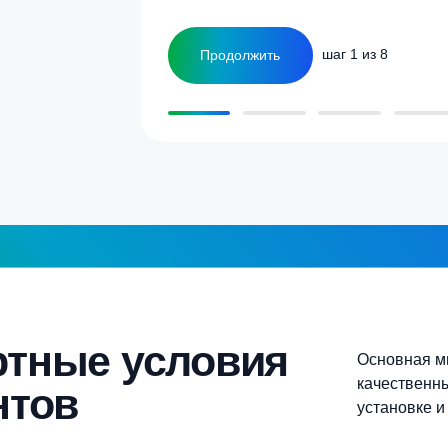
улятор
Сколько человек
ка
1-2 человека
а септика для дома и
5-6 человек
Более 10 человек
Продолжить
шаг 1