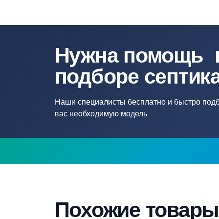
Напряжение сети, В
22
Max напор, м
45
Материал
Пл
Нужна помощ
подборе септ
Наши специалисты бесплатно и быстр
вас необходимую модель