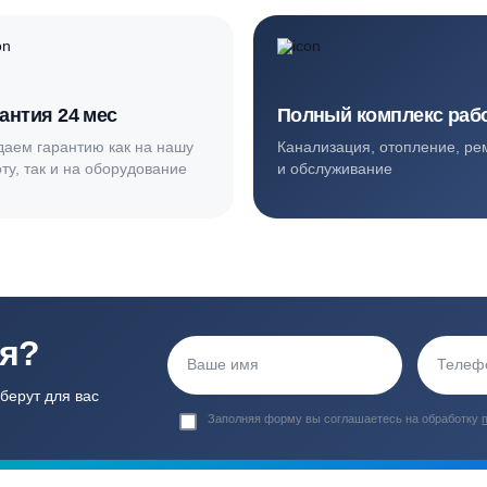
ортные условия
иентов