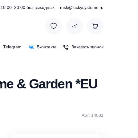
) 127-76-53
10:00–20:00 без выходных
msk@luckysystem
Max
Telegram
Вконтакте
Заказать зв
4 Home & Garden *E
Арт: 1