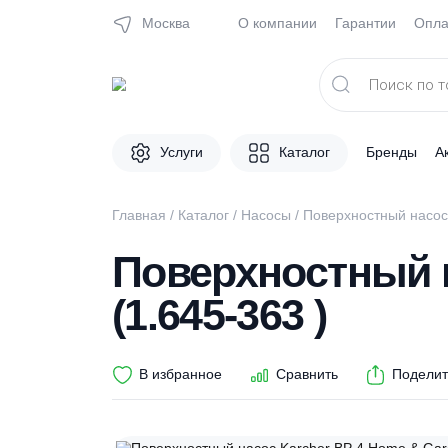
Москва
О компании
Гарантии
Поиск
товаров
Услуги
Каталог
Брен
Главная
/
Каталог
/
Насосы
/ Поверхностный
Поверхностный
(1.645-363 )
В избранное
Сравнить
П