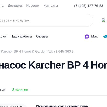
Оплата
Доставка
Новости
Контакты
+7 (495
ды
Акции
Наши работы
Отзывы
 насос Karcher BP 4 Home & Garden *EU (1.645-363 )
 насос Karcher BP 
оделиться
В наличии