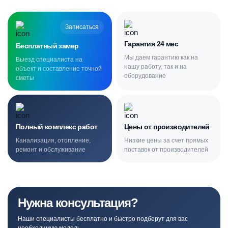
Записаться
Гарантия 24 мес
Бесплатный замер
Мы даем гарантию как на
Выезд специалиста на
нашу работу, так и на
объект и составление точной
оборудование
сметы
Полный комплекс работ
Цены от производителей
Канализация, отопление,
Низкие цены за счет прямых
ремонт и обслуживание
поставок от производителей
Нужна консультация?
Наши специалисты бесплатно и быстро подберут для вас