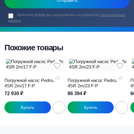
Заполняя форму вы соглашаетесь на обработку
персональных
данных
Похожие товары
Погружной насос Pedrollo
Погружной насос Pedrollo
П
4SR 2m/17 F-P
4SR 2m/23 F-P
4
72 930
₽
86 394
₽
6