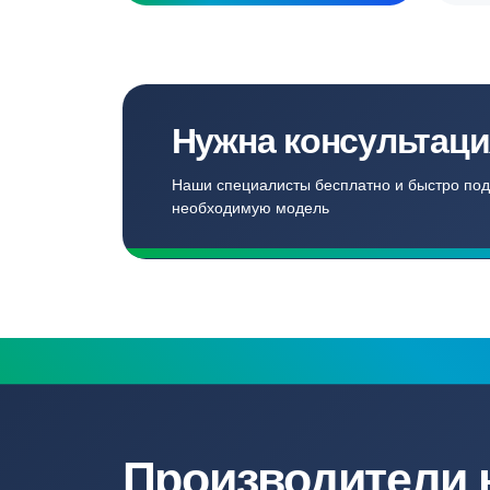
Создаём комф
для наших кл
Записаться
Бесплатный замер
Выезд специалиста на объект и
составление точной сметы