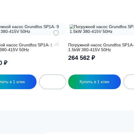
Заполняя форму вы соглашаете
обработку
персональных данных
ры
огружной насос Grundfos SP1A- 9
Погружной насос G
.37kW 380-415V 50Hz
1.5kW 380-415V 50
264 562
₽
ценка
86 250
₽
.00