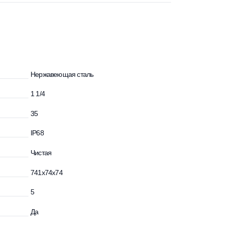
Нержавеющая сталь
ния, дюйм
1 1/4
идкости, °С
35
IP68
Чистая