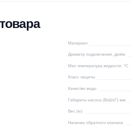
тавка
Оплата
Отзывы
Вопросы
ки товара
undfos
Материал
ания
Диаметр подключе
Max температура ж
0
Класс защиты
0
Качество воды