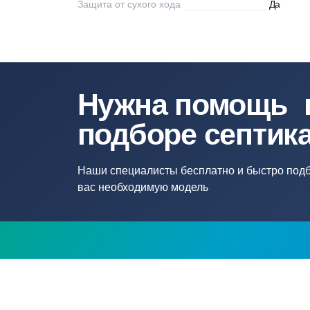
Напряжение сети, В
22
Длина кабеля, м
30
Max напор, м
56
Защита от сухого хода
Д
Нужна помощ
подборе септ
Наши специалисты бесплатно и быстр