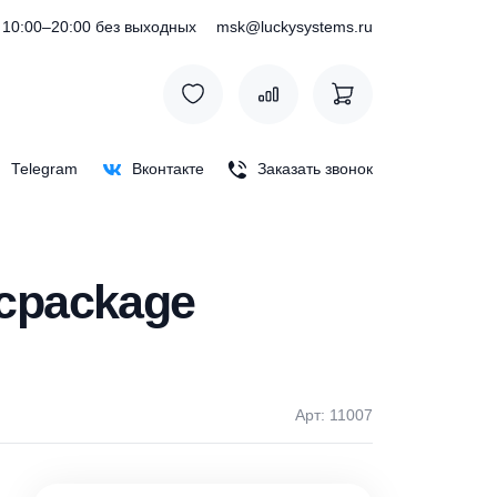
) 127-76-53
10:00–20:00 без выходных
msk@luckysystem
Max
Telegram
Вконтакте
Заказать зв
 Basicpackage
Арт: 1