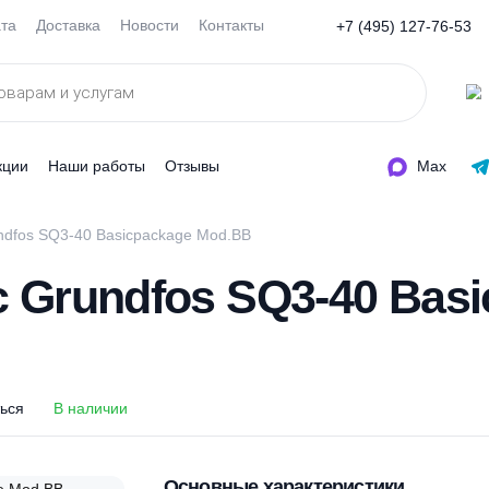
Оплата
Доставка
Новости
Контакты
+7 (495
ды
Акции
Наши работы
Отзывы
ос Grundfos SQ3-40 Basicpackage Mod.BB
ос Grundfos SQ3-40
оделиться
В наличии