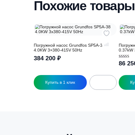
вас необходимую модель
Похожие това
Погружной насос Grundfos SP5A-38
П
4.0KW 3×380-415V 50Hz
0
384 200
₽
О
5