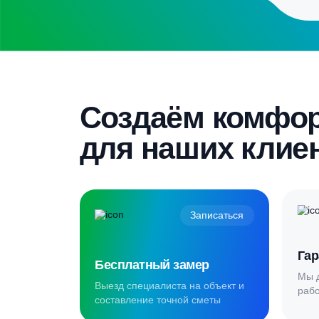
Бесплатный замер
Выезд специалиста на объект и
составление точной сметы
Скидка 5%
Пройдите текст и получите
гарантированную скидку