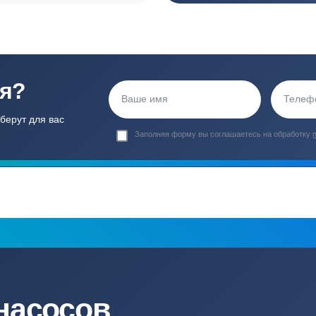
ортные условия
иентов
Гарантия 24 мес
Полный ком
Мы даем гарантию как на нашу
Канализация, о
работу, так и на оборудование
и обслуживани