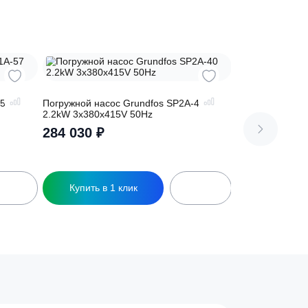
сь на
rundfos SP1A-57
Погружной насос Grundfos SP2A-40
Hz
2.2kW 3x380x415V 50Hz
284 030
₽