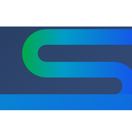
ВхШхГ) мм.
741х74х74
5
 клапана
Да