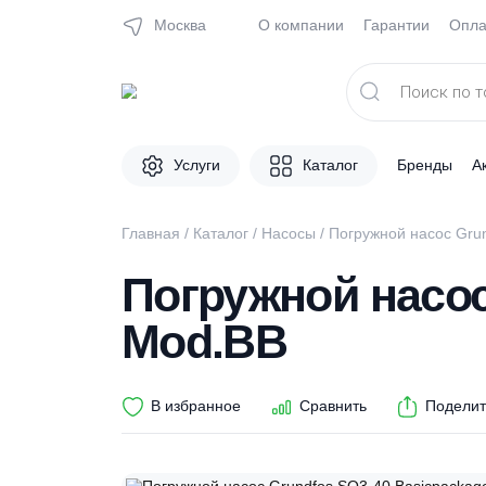
Москва
О компании
Гарантии
Поиск
товаров
Услуги
Каталог
Брен
Главная
/
Каталог
/
Насосы
/ Погружной нас
Погружной нас
Mod.BB
В избранное
Сравнить
П