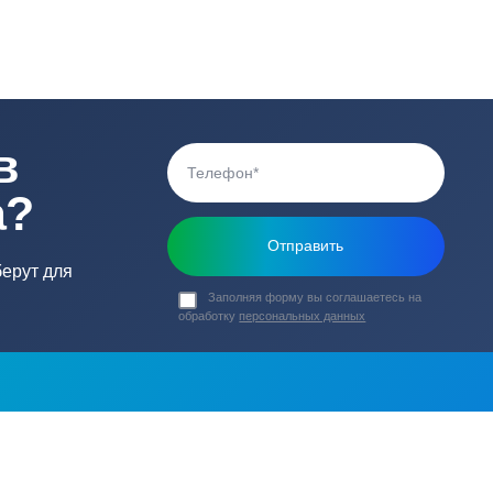
0 В
Габариты насоса (
Вес (кг)
Наличие обратного
а
ь в
ика?
о подберут для