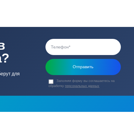
0 В
Габариты насоса (
5
Вес (кг)
Наличие обратного
а
ь в
ика?
о подберут для