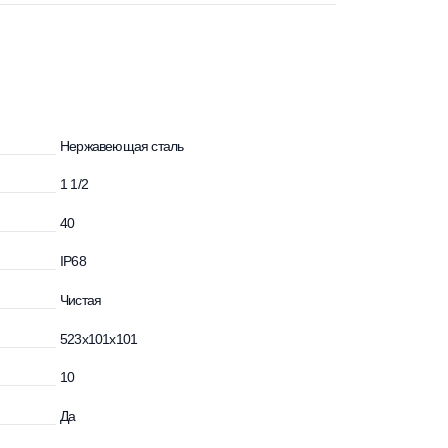
Нержавеющая сталь
ния, дюйм
1 1/2
идкости, °С
40
IP68
Чистая