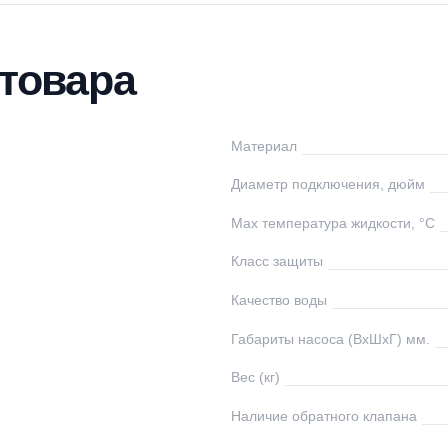
тавка
Оплата
Отзывы
Вопросы
ки товара
undfos
Материал
ания
Диаметр подключе
Max температура ж
0
Класс защиты
0
Качество воды