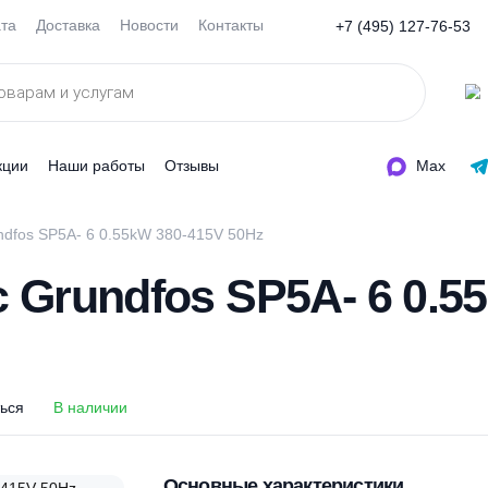
Оплата
Доставка
Новости
Контакты
+7 (495
ды
Акции
Наши работы
Отзывы
ос Grundfos SP5A- 6 0.55kW 380-415V 50Hz
ос Grundfos SP5A- 6
оделиться
В наличии