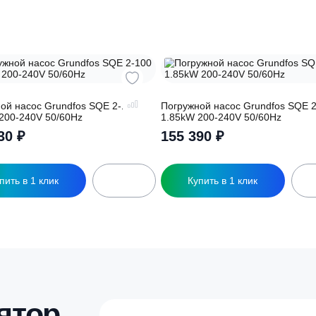
Заполняя форму вы соглашаете
обработку
персональных данных
ры
огружной насос Grundfos SQE 2-100
Погружной насос G
.55kW 200-240V 50/60Hz
1.85kW 200-240V 5
178 930
₽
155 390
₽