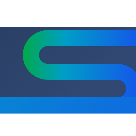
ВхШхГ) мм.
523х101х101
10
 клапана
Да