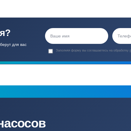
ортные условия
иентов
Гарантия 24 мес
Полный ком
Мы даем гарантию как на нашу
Канализация, о
работу, так и на оборудование
и обслуживани