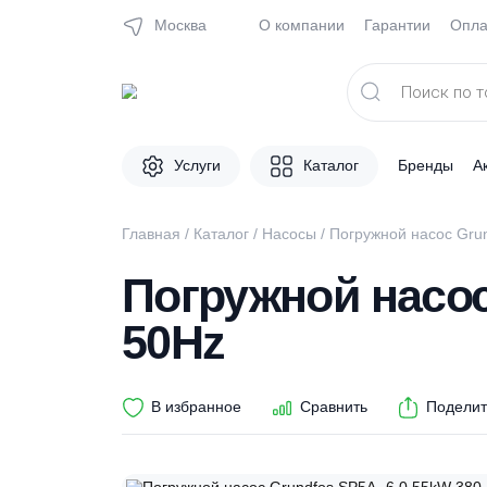
Москва
О компании
Гарантии
Поиск
товаров
Услуги
Каталог
Брен
Главная
/
Каталог
/
Насосы
/ Погружной нас
Погружной нас
50Hz
В избранное
Сравнить
П