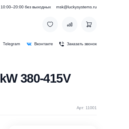
) 127-76-53
10:00–20:00 без выходных
msk@luckysystem
Max
Telegram
Вконтакте
Заказать зв
 0.55kW 380-415V
Арт: 1