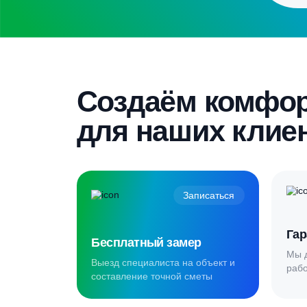
Выезд специалиста на объект и
составление точной сметы
Скидка 5%
Пройдите текст и получите
гарантированную скидку