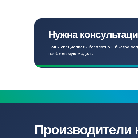
Создаём комф
для наших кл
Записаться
Бесплатный замер
Выезд специалиста на объект и
составление точной сметы