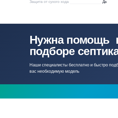
Напряжение сети, В
38
Длина кабеля, м
1,
Max напор, м
25
Защита от сухого хода
Д
Нужна помощ
подборе септ
Наши специалисты бесплатно и быстр