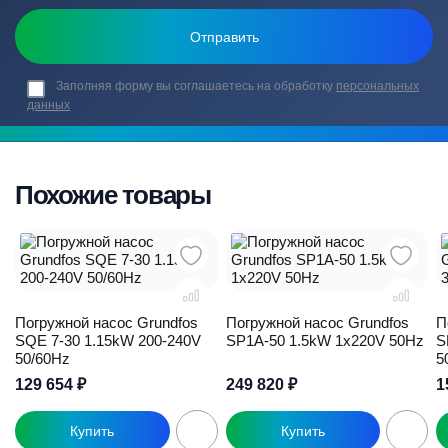
Заполняя форму вы соглашаетесь на обработку
персональных
данных
Похожие товары
Погружной насос Grundfos
Погружной насос Grundfos
П
SQE 7-30 1.15kW 200-240V
SP1A-50 1.5kW 1x220V 50Hz
S
50/60Hz
5
129 654
₽
249 820
₽
1