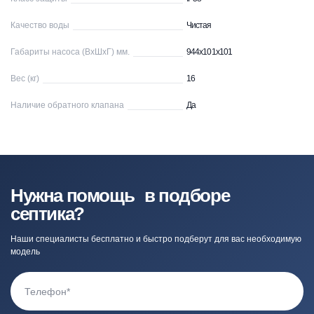
Качество воды
Чистая
Габариты насоса (ВхШхГ) мм.
944х101х101
Вес (кг)
16
Наличие обратного клапана
Да
Нужна помощь в подборе
септика?
Наши специалисты бесплатно и быстро подберут для вас необходимую
модель