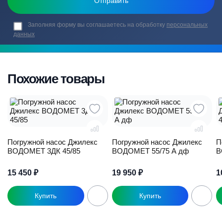
Заполняя форму вы соглашаетесь на обработку
персональных
данных
Похожие товары
Погружной насос Джилекс
Погружной насос Джилекс
П
ВОДОМЕТ 3ДК 45/85
ВОДОМЕТ 55/75 А дф
В
15 450
₽
19 950
₽
1