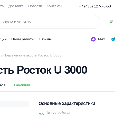
Оплата
Доставка
Новости
Контакты
+7 (495
ды
Акции
Наши работы
Отзывы
ля воды
/ Подземная емкость Росток U 3000
ость Росток U 3000
оделиться
В наличии
Основные характеристи