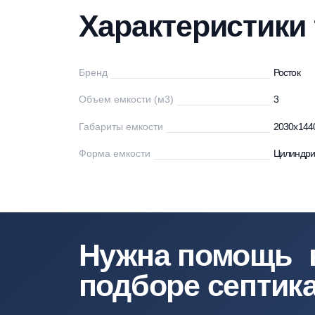
Характеристики
Описание
Дос
Характеристи
Бренд
Ро
Объем емкости (м3)
3
Габариты емкости
20
Форма емкости
Ци