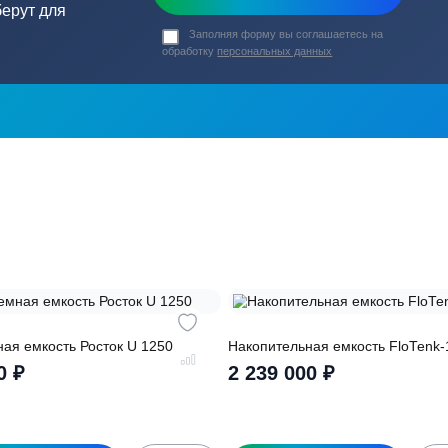
ь в
ика?
о подберут для
Заполняя форму вы соглашаете
обработку
персональных данных
ры