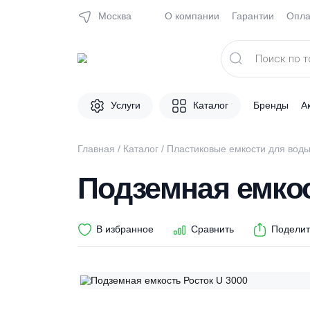
Москва
О компании
Гарантии
Поиск
товаров
Услуги
Каталог
Брен
Главная
/
Каталог
/
Пластиковые емкости д
Подземная емк
В избранное
Сравнить
П