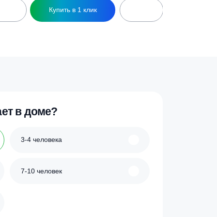
ость FloTenk-150
Накопительная емкость FloTenk-120
1 791 200
₽
ик
Купить в 1 клик