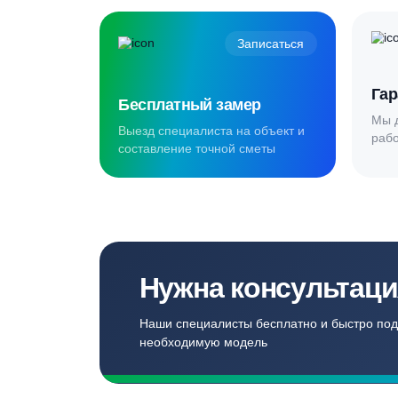
Создаём комф
для наших кл
Записаться
Бесплатный замер