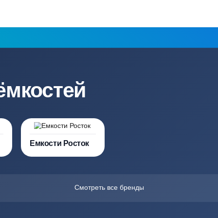
Мы даем гарантию как на нашу
Канализация, о
работу, так и на оборудование
и обслуживани
ация?
ро подберут для вас
Заполняя форму вы соглашаете