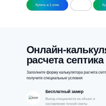
Подземная емкость Росток U 2000
П
62 500
₽
Купить в 1 клик
Онлайн-кальк