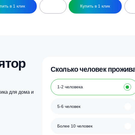
одземная емкость Росток U 1250
Накопительная емк
46 000
₽
2 239 000
₽
Купить в 1 клик
Купить в 1 кл
улятор