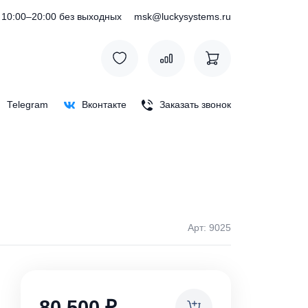
) 127-76-53
10:00–20:00 без выходных
msk@luckysystem
Max
Telegram
Вконтакте
Заказать зв
Арт: 
ки