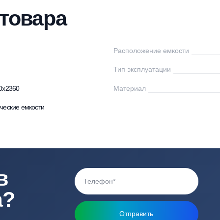
тавка
Оплата
Отзывы
Вопросы
ки товара
сток
Расположение емк
Тип эксплуатации
30х1440х2360
Материал
линдрические емкости