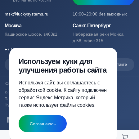
Бесплатно по России
msk@luckysystems.ru
10:00–20:00 без выходных
Москва
Санкт-Петербург
Каширское шоссе, вл63к1
Набережная реки Мойки,
д.58, офис 315
+7 (495) 127-76-53
+7 (812) 244-49-61
Используем куки для
Max
Telegram
Вконтакте
улучшения работы сайта
Используя сайт, вы соглашаетесь с
Юридический адрес: Москва, Каширское шоссе, вл63к1
обработкой cookie. К сайту подключен
© 2023-2026 luckysystems.ru | Все права защищены
сервис Яндекс.Метрика, который
Политика конфиденциальности
также использует файлы cookies.
Публичная оферта
Соглашаюсь