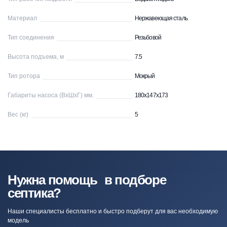
Материал
Нержавеющая сталь
Тип соединения
Резьбовой
Высота подъема, м
7.5
Тип ротора
Мокрый
Габариты насоса (ВхШхГ) мм.
180х147х173
Вес (кг)
5
Нужна помощь в подборе
септика?
Наши специалисты бесплатно и быстро подберут для вас необходимую
модель