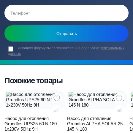
Заполняя форму вы соглашаетесь на обработку
персональных
данных
Похожие товары
Насос для отопления
Насос для отопления
Н
Grundfos UPS25-60 N 180
Grundfos ALPHA SOLAR 25-
G
1x230V 50Hz 9H
145 N 180
1