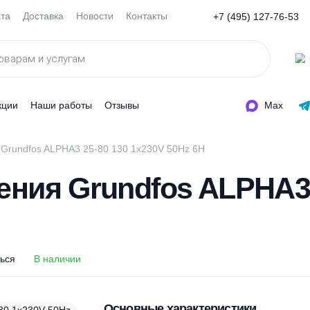
Оплата
Доставка
Новости
Контакты
+7 (495
ды
Акции
Наши работы
Отзывы
пления Grundfos ALPHA3 25-80 130 1x230V 50Hz 6H
пления Grundfos ALP
H
оделиться
В наличии