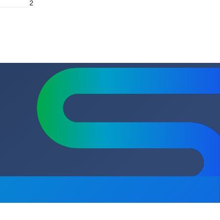
м
8
Мокрый
ВхШхГ) мм.
130х121х140.3
2