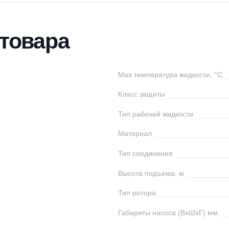
тавка
Оплата
Отзывы
Вопросы
ки товара
undfos
Max температура ж
ания
Класс защиты
,8
Тип рабочей жидко
1/2
Материал
0
Тип соединения