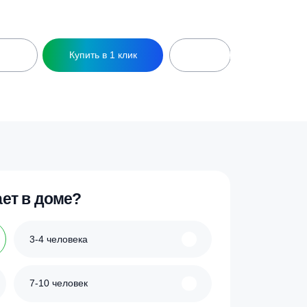
28 967
₽
ик
Купить в 1 клик