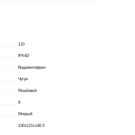
идкости, °С
110
IPX4D
сти
Вода/антифриз
Чугун
Резьбовой