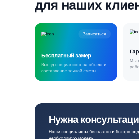
гарантированную скидку
Создаём комф
для наших кл