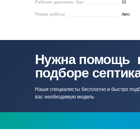
Мощность, Вт
50
Напряжение
22
Напряжение сети, В
22
Рабочее давление, бар
10
Режим работы
Ав
Нужна помощ
подборе септ