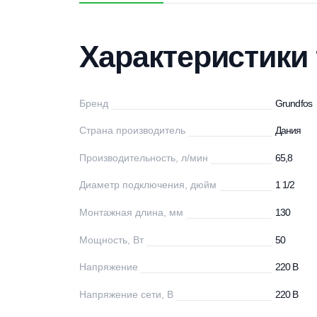
Характеристики
Описание
Дос
Характеристи
Бренд
Gr
Страна производитель
Д
Производительность, л/мин
65
Диаметр подключения, дюйм
1 
Монтажная длина, мм
13