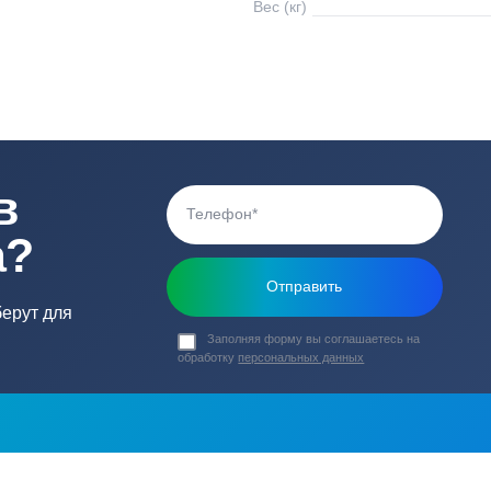
Высота подъема, 
0 В
Тип ротора
0 В
Габариты насоса (
Вес (кг)
то
ь в
ика?