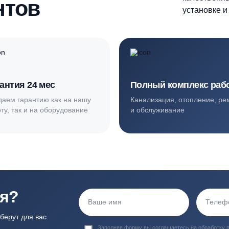
ортные условия
иентов