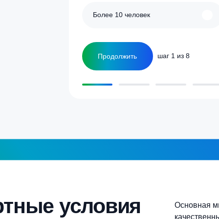
улятор
Сколько человек
ка
1-2 человека
а септика для дома и
5-6 человек
Более 10 человек
Продолжить
шаг 1