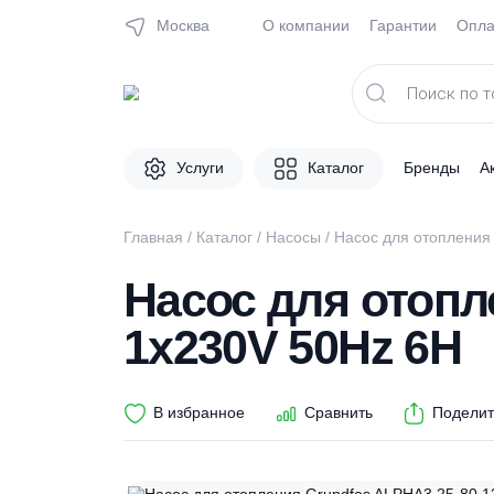
Москва
О компании
Гарантии
Поиск
товаров
Услуги
Каталог
Брен
Главная
/
Каталог
/
Насосы
/ Насос для ото
Насос для ото
1x230V 50Hz 6
В избранное
Сравнить
П