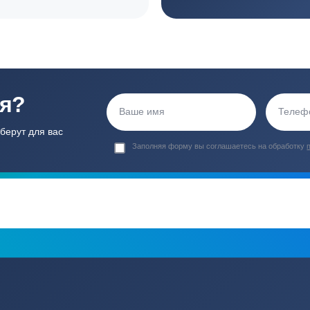
ортные условия
иентов
Гарантия 24 мес
Полный ком
Мы даем гарантию как на нашу
Канализация, о
работу, так и на оборудование
и обслуживани