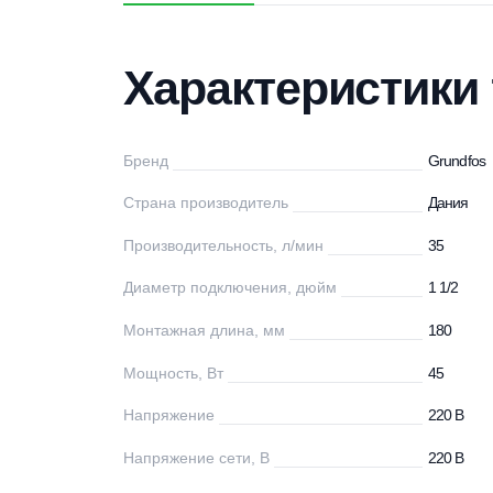
Характеристики
Описание
Дос
Характеристи
Бренд
Gr
Страна производитель
Д
Производительность, л/мин
35
Диаметр подключения, дюйм
1 
Монтажная длина, мм
18