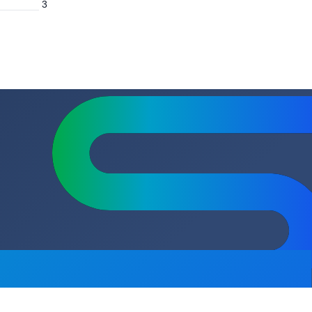
м
6.4
Мокрый
ВхШхГ) мм.
180х93х127
3