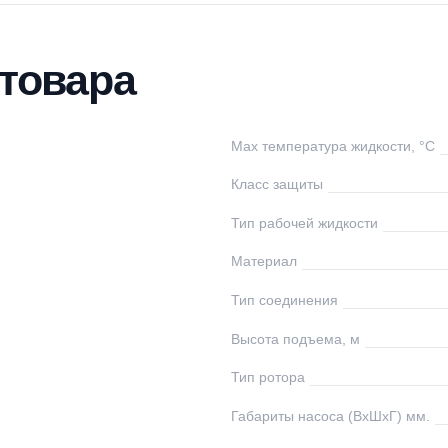
тавка
Оплата
Отзывы
Вопросы
ки товара
undfos
Max температура ж
ания
Класс защиты
Тип рабочей жидко
1/2
Материал
0
Тип соединения