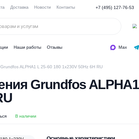
Оплата
Доставка
Новости
Контакты
+7 (495
ды
Акции
Наши работы
Отзывы
пления Grundfos ALPHA1 L 25-60 180 1x230V 50Hz 6H RU
пления Grundfos ALP
H RU
оделиться
В наличии