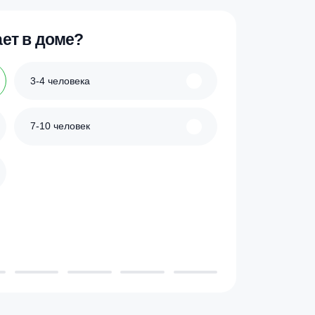
127 260
₽
ик
Купить в 1 клик
 проживает в доме?
3-4 человека