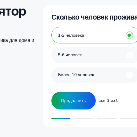
62 330
₽
118 490
₽
Купить в 1 клик
Купить в 1 кл
улятор
Сколько человек
ка
1-2 человека
а септика для дома и