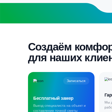
Бесплатный замер
Выезд специалиста на объект и
составление точной сметы
Скидка 5%
Пройдите текст и получите
гарантированную скидку