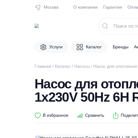
Москва
О компании
Гарантии
Поиск
товаров
Услуги
Каталог
Брен
Главная
/
Каталог
/
Насосы
/ Насос для ото
Насос для ото
1x230V 50Hz 6
В избранное
Сравнить
П