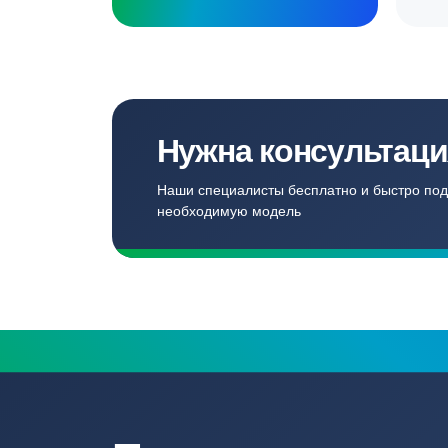
Создаём комф
для наших кл
Записаться
Бесплатный замер
Выезд специалиста на объект и
составление точной сметы