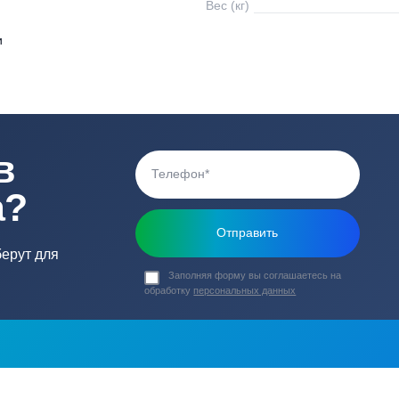
Высота подъема, 
0 В
Тип ротора
0 В
Габариты насоса (
Вес (кг)
скорости
ь в
ика?