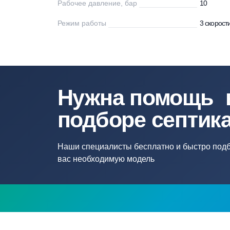
Мощность, Вт
45
Напряжение
22
Напряжение сети, В
22
Рабочее давление, бар
10
Режим работы
3 
Нужна помощ
подборе септ