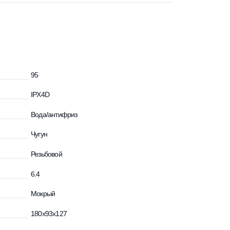
идкости, °С
95
IPX4D
сти
Вода/антифриз
Чугун
Резьбовой