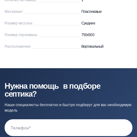
Количество камер
1
Материал
Пластиковые
Размер кессона
Средние
Размер горловины
750х500
Расположение
Вертикальный
Нужна помощь в подборе
септика?
Наши специалисты бесплатно и быстро подберут для вас необходимую
модель