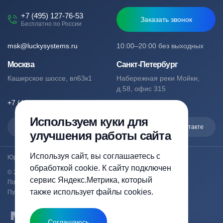
+7 (495) 127-76-53
Заказать звонок
Бесплатно по России
msk@luckysystems.ru
10:00–20:00 без выходных
Москва
Санкт-Петербург
Каширское шоссе, вл63к1
Набережная реки Мойки,
д.58, офис 315
+7 (495) 127-76-53
+7 (812) 244-49-61
Используем куки для
Max
Telegram
Вконтакте
улучшения работы сайта
Используя сайт, вы соглашаетесь с
Юридический адрес: Москва, Каширское шоссе, вл63к1
обработкой cookie. К сайту подключен
© 2023-2026 luckysystems.ru | Все права защищены
сервис Яндекс.Метрика, который
Политика конфиденциальности
также использует файлы cookies.
Публичная оферта
Соглашаюсь