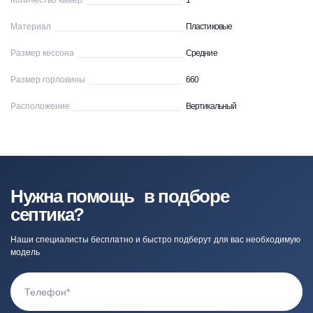
Количество камер
1
Материал
Пластиковые
Размер кессона
Средние
Размер горловины
660
Расположение
Вертикальный
Нужна помощь в подборе
септика?
Наши специалисты бесплатно и быстро подберут для вас необходимую
модель