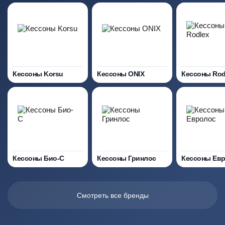
Кессоны Korsu
Кессоны ONIX
Кессоны Rod
Кессоны Био-С
Кессоны Гринлос
Кессоны Ев
Смотреть все бренды