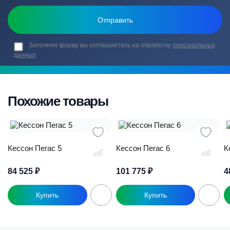
Заполняя форму вы соглашаетесь на обработку
персональных
данных
Похожие товары
Кессон Пегас 5
Кессон Пегас 6
К
84 525
₽
101 775
₽
4