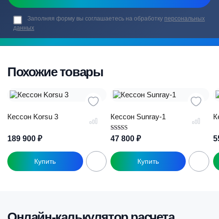
Заполняя форму вы соглашаетесь на обработку
персональных
данных
Похожие товары
Кессон Korsu 3
Кессон Sunray-1
К
Оценка
189 900
₽
5
47 800
₽
5.00
из 5
Онлайн-калькулятор расчета