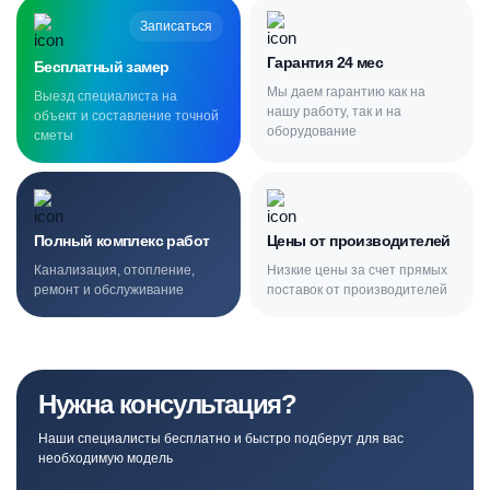
Записаться
Гарантия 24 мес
Бесплатный замер
Мы даем гарантию как на
Выезд специалиста на
нашу работу, так и на
объект и составление точной
оборудование
сметы
Полный комплекс работ
Цены от производителей
Канализация, отопление,
Низкие цены за счет прямых
ремонт и обслуживание
поставок от производителей
Нужна консультация?
Наши специалисты бесплатно и быстро подберут для вас
необходимую модель