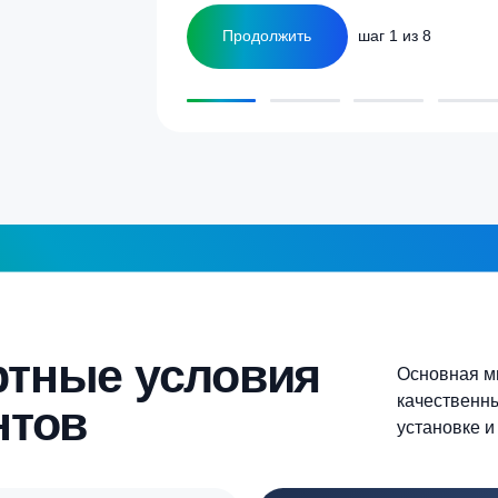
ка
1-2 человека
а септика для дома и
5-6 человек
Более 10 человек
Продолжить
шаг 1