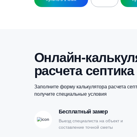
Кессон Гринлос 2
К
80 500
₽
Купить в 1 клик
Онлайн-кальк