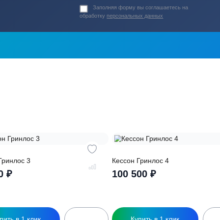
ь в
ика?
о подберут для
Заполняя форму вы соглашаете
обработку
персональных данных
ры