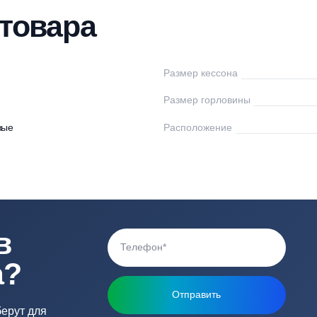
нтаж
Доставка
Оплата
Документы
От
ки товара
инлос
Размер кессона
Размер горловины
астиковые
Расположение