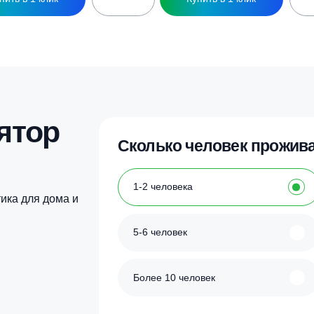
ессон Гринлос 3
Кессон Гринлос 4
94 500
₽
100 500
₽
Купить в 1 клик
Купить в 1 кл
улятор
Сколько человек