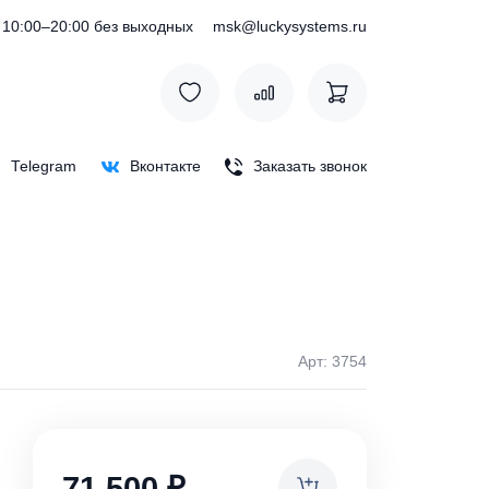
) 127-76-53
10:00–20:00 без выходных
msk@luckysystem
Max
Telegram
Вконтакте
Заказать зв
Арт: 
ки