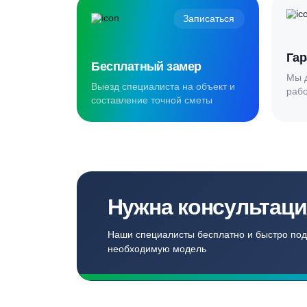
Создаём комф
для наших кл
Записаться
Бесплатный замер
Выезд специалиста на объект и