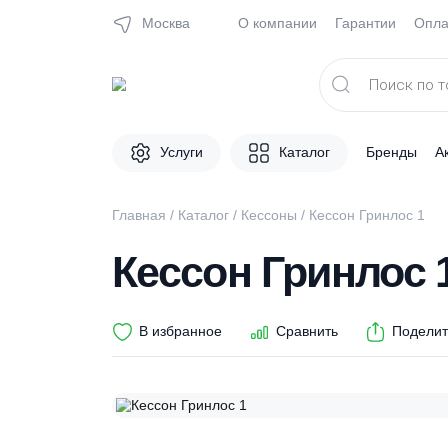
Москва
О компании
Гарантии
Поиск
товаров
Услуги
Каталог
Брен
Главная
/
Каталог
/
Кессоны
/ Кессон Гринл
Кессон Гринло
В избранное
Сравнить
П