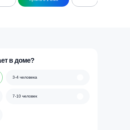
Кессон Гринлос 5
109 500
₽
ик
Купить в 1 клик
 проживает в доме?