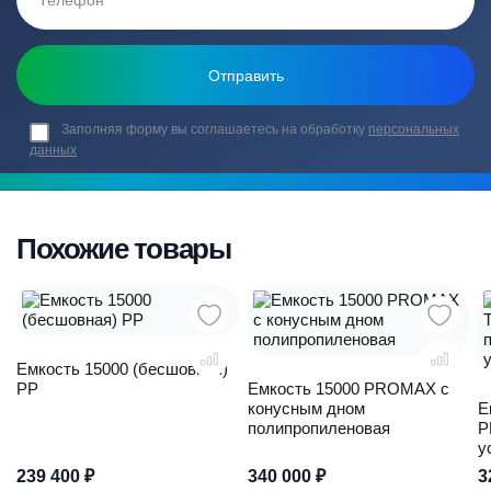
Заполняя форму вы соглашаетесь на обработку
персональных
данных
Похожие товары
Емкость 15000 (бесшовная)
PP
Емкость 15000 PROMAX c
конусным дном
Е
полипропиленовая
P
у
239 400
₽
340 000
₽
3