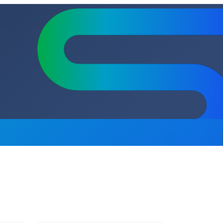
47
сь на