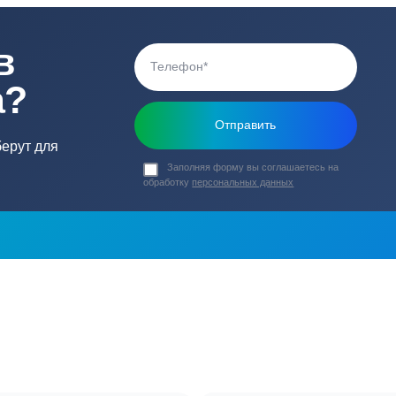
Вес (кг)
ь в
ика?
о подберут для
Заполняя форму вы соглашаете
обработку
персональных данных