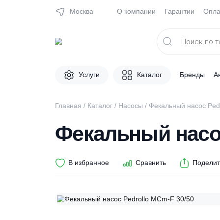
Москва
О компании
Гарантии
Поиск
товаров
Услуги
Каталог
Брен
Главная
/
Каталог
/
Насосы
/ Фекальный нас
Фекальный нас
В избранное
Сравнить
П