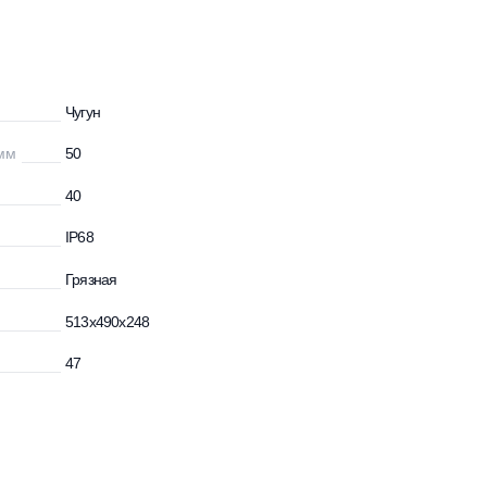
Чугун
емых частиц, мм
50
идкости, °С
40
IP68
Грязная
ВхШхГ) мм.
513x490x248