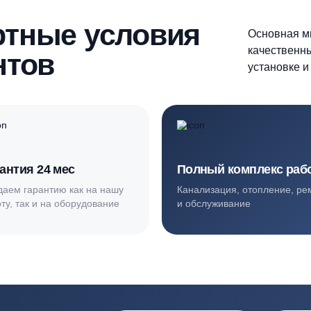
Продолжить
шаг 1
ортные условия
иентов