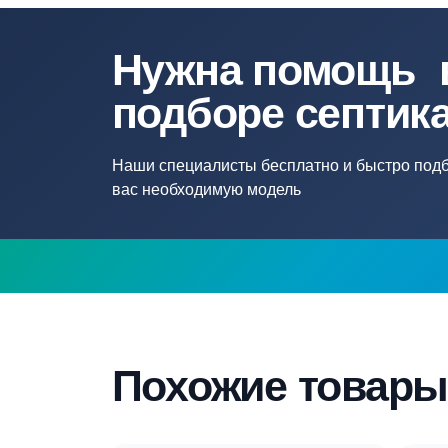
Длина кабеля, м
10
Max напор, м
24
Нужна помощ
подборе септ
Наши специалисты бесплатно и быстр
вас необходимую модель