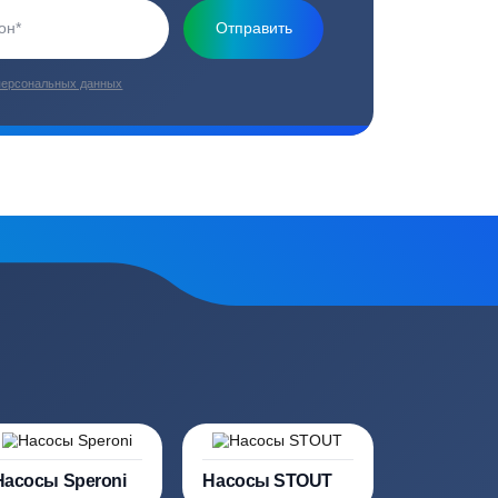
плекс работ
Цены от производителей
топление, ремонт
Низкие цены за счет прямых
е
поставок от производителей
сь на обработку
персональных данных