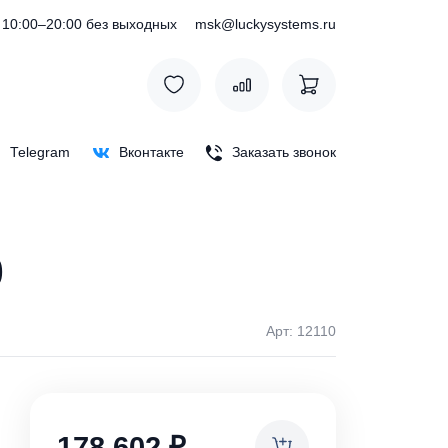
) 127-76-53
10:00–20:00 без выходных
msk@luckysystem
Max
Telegram
Вконтакте
Заказать зв
30/50
Арт: 1
ки