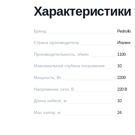
Характеристики
Описание
Дос
Характеристи
Бренд
Pe
Страна производитель
Ит
Производительность, л/мин
11
Максимальная глубина погружения
10
Мощность, Вт
22
Напряжение сети, В
22