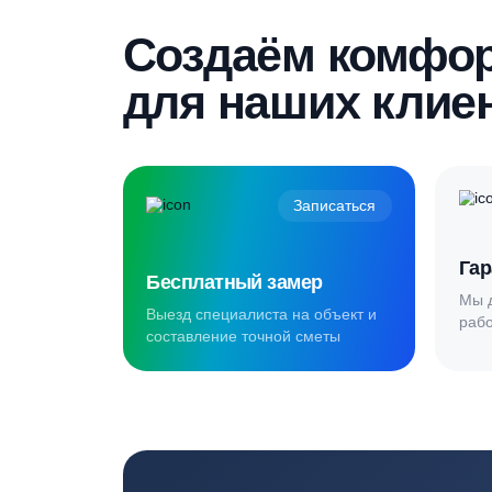
Пройдите текст и получите
гарантированную скидку
Создаём комф
для наших кл