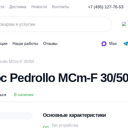
Оплата
Доставка
Новости
Контакты
+7 (495
ды
Акции
Наши работы
Отзывы
ос Pedrollo MCm-F 30/50
ос Pedrollo MCm-F 
оделиться
В наличии
Основные характеристи