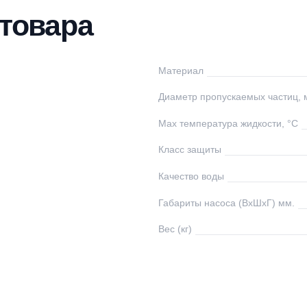
тавка
Оплата
Отзывы
Вопросы
ки товара
drollo
Материал
алия
Диаметр пропуска
00
Max температура ж
Класс защиты
00
Качество воды
0 В
Габариты насоса (