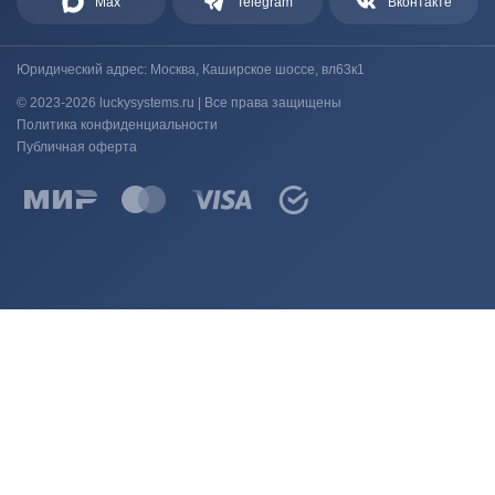
Max
Telegram
Вконтакте
Юридический адрес: Москва, Каширское шоссе, вл63к1
© 2023-2026 luckysystems.ru | Все права защищены
Политика конфиденциальности
Публичная оферта