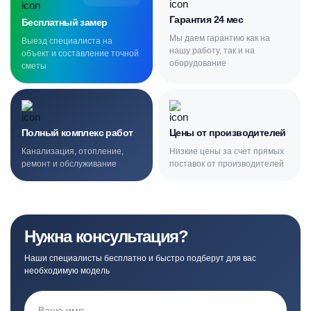
Гарантия 24 мес
Бесплатный замер
Мы даем гарантию как на
Выезд специалиста на
нашу работу, так и на
объект и составление точной
оборудование
сметы
Полный комплекс работ
Цены от производителей
Канализация, отопление,
Низкие цены за счет прямых
ремонт и обслуживание
поставок от производителей
Нужна консультация?
Наши специалисты бесплатно и быстро подберут для вас
необходимую модель