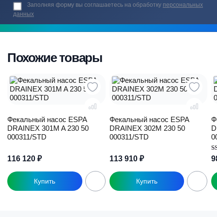
Заполняя форму вы соглашаетесь на обработку
персональных
данных
Похожие товары
Фекальный насос ESPA
Фекальный насос ESPA
Ф
DRAINEX 301M A 230 50
DRAINEX 302M 230 50
D
000311/STD
000311/STD
0
О
116 120
₽
113 910
₽
9
5.
из