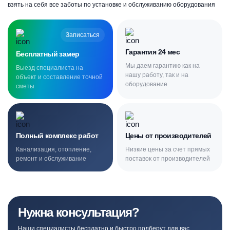
взять на себя все заботы по установке и обслуживанию оборудования
Записаться
Гарантия 24 мес
Бесплатный замер
Мы даем гарантию как на
Выезд специалиста на
нашу работу, так и на
объект и составление точной
оборудование
сметы
Полный комплекс работ
Цены от производителей
Канализация, отопление,
Низкие цены за счет прямых
ремонт и обслуживание
поставок от производителей
Нужна консультация?
Наши специалисты бесплатно и быстро подберут для вас