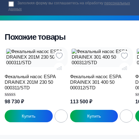
Заполняя форму вы соглашаетесь на обработку
персональных
данных
Похожие товары
Фекальный насос ESPA
Фекальный насос ESPA
Ф
DRAINEX 201M 230 50
DRAINEX 301 400 50
D
000311/STD
000312/STD
0
Оценка
О
113 500
₽
98 730
₽
1
5.00
5.
из 5
из