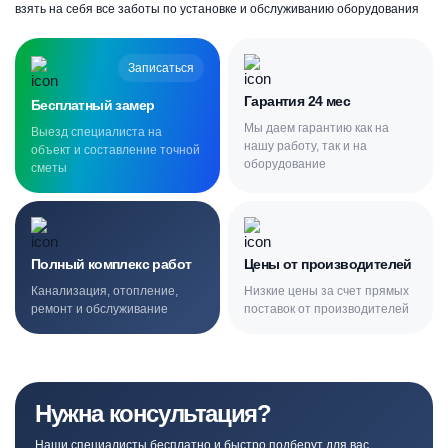
взять на себя все заботы по установке и обслуживанию оборудования
Записаться
Гарантия 24 мес
Бесплатный замер
Мы даем гарантию как на
Выезд специалиста на
нашу работу, так и на
объект и составление точной
оборудование
сметы
Полный комплекс работ
Цены от производителей
Канализация, отопление,
Низкие цены за счет прямых
ремонт и обслуживание
поставок от производителей
Нужна консультация?
Наши специалисты бесплатно и быстро подберут для вас