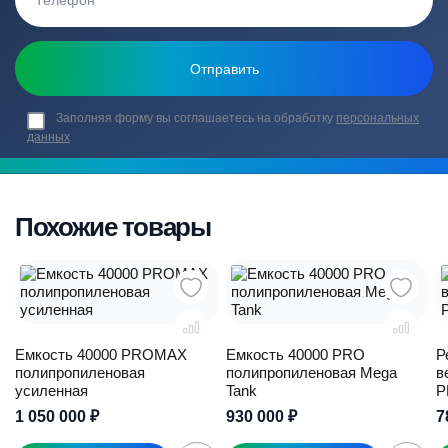
Заполняя форму вы соглашаетесь на обработку
персональных
данных
Похожие товары
Емкость 40000 PROMAX
Емкость 40000 PRO
Р
полипропиленовая
полипропиленовая Mega
в
усиленная
Tank
P
1 050 000
₽
930 000
₽
7