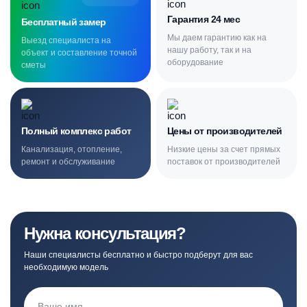
Гарантия 24 мес
Бесплатный замер
Мы даем гарантию как на
Выезд специалиста на
нашу работу, так и на
объект и составление точной
оборудование
сметы
Полный комплекс работ
Цены от производителей
Канализация, отопление,
Низкие цены за счет прямых
ремонт и обслуживание
поставок от производителей
Нужна консультация?
Наши специалисты бесплатно и быстро подберут для вас
необходимую модель