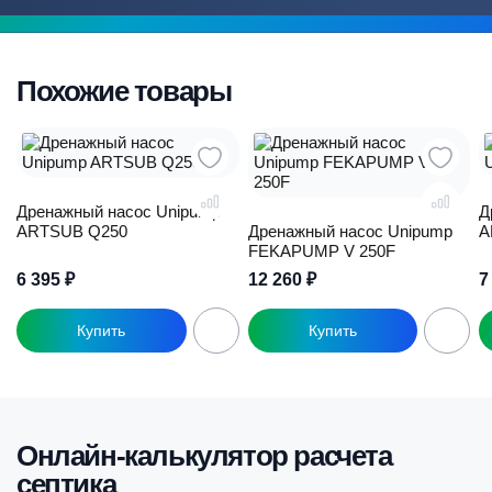
Похожие товары
Дренажный насос Unipump
Д
ARTSUB Q250
Дренажный насос Unipump
A
FEKAPUMP V 250F
6 395
₽
12 260
₽
7
Онлайн-калькулятор расчета
септика