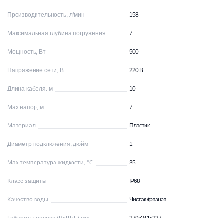
Производительность, л/мин
158
Максимальная глубина погружения
7
Мощность, Вт
500
Напряжение сети, В
220 В
Длина кабеля, м
10
Max напор, м
7
Материал
Пластик
Диаметр подключения, дюйм
1
Max температура жидкости, °С
35
Класс защиты
IP68
Качество воды
Чистая/грязная