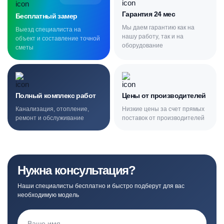
Гарантия 24 мес
Бесплатный замер
Мы даем гарантию как на
Выезд специалиста на
нашу работу, так и на
объект и составление точной
оборудование
сметы
Полный комплекс работ
Цены от производителей
Канализация, отопление,
Низкие цены за счет прямых
ремонт и обслуживание
поставок от производителей
Нужна консультация?
Наши специалисты бесплатно и быстро подберут для вас
необходимую модель