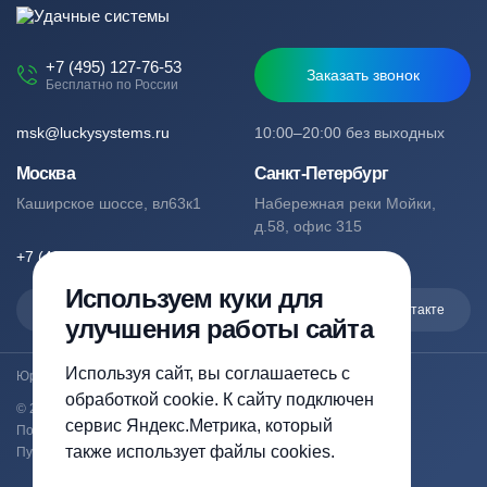
+7 (495) 127-76-53
Заказать звонок
Бесплатно по России
msk@luckysystems.ru
10:00–20:00 без выходных
Москва
Санкт-Петербург
Каширское шоссе, вл63к1
Набережная реки Мойки,
д.58, офис 315
+7 (495) 127-76-53
+7 (812) 244-49-61
Используем куки для
Max
Telegram
Вконтакте
улучшения работы сайта
Используя сайт, вы соглашаетесь с
Юридический адрес: Москва, Каширское шоссе, вл63к1
обработкой cookie. К сайту подключен
© 2023-2026 luckysystems.ru | Все права защищены
сервис Яндекс.Метрика, который
Политика конфиденциальности
также использует файлы cookies.
Публичная оферта