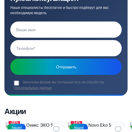
Наши специалисты бесплатно и быстро подберут для вас
необходимую модель
Заполняя форму вы соглашаетесь на обработку
персональных данных
Акции
-28%
-14%
Акция!
Акция!