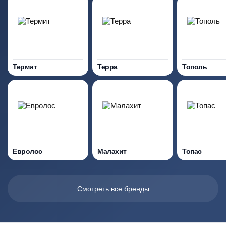
Термит
Терра
Тополь
Евролос
Малахит
Топас
Смотреть все бренды