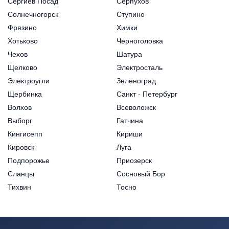
Сергиев Посад
Серпухов
Солнечногорск
Ступино
Фрязино
Химки
Хотьково
Черноголовка
Чехов
Шатура
Щелково
Электросталь
Электроугли
Зеленоград
Щербинка
Санкт - Петербург
Волхов
Всеволожск
Выборг
Гатчина
Кингисепп
Кириши
Кировск
Луга
Подпорожье
Приозерск
Сланцы
Сосновый Бор
Тихвин
Тосно