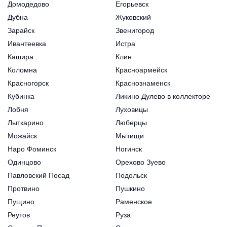
Домодедово
Егорьевск
Дубна
Жуковский
Зарайск
Звенигород
Ивантеевка
Истра
Кашира
Клин
Коломна
Красноармейск
Красногорск
Краснознаменск
Кубинка
Ликино Дулево в коллекторе
Лобня
Луховицы
Лыткарино
Люберцы
Можайск
Мытищи
Наро Фоминск
Ногинск
Одинцово
Орехово Зуево
Павловский Посад
Подольск
Протвино
Пушкино
Пущино
Раменское
Реутов
Руза