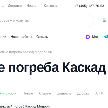
Оплата
Доставка
Новости
Контакты
+7 (495
ды
Акции
Наши работы
Отзывы
ластиковые погреба Каскад Модерн 90
ые погреба Кас
По популярности
Новые
Старые
Дешевле
Доро