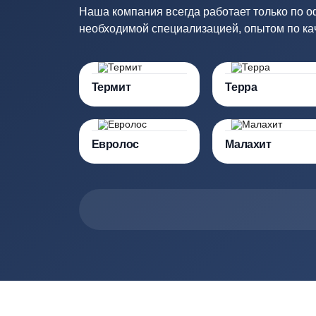
Купить в 1 клик
Более
114
про
Наша компания всегда работает толь
необходимой специализацией, опытом 
Термит
Терра