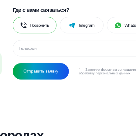
Топас
Далос
Смотреть все бренды
?
Где с вами связаться?
Позвонить
Telegram