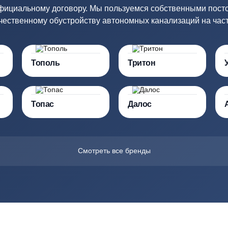
Купить в 1 клик
Купить в 1 кл
изводителей септик
ко по официальному договору. Мы пользуемся собств
по качественному обустройству автономных канализа
Тополь
Тритон