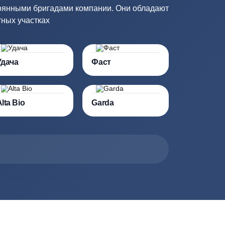
ик
Купить в 1 клик
ов
енными постоянными бригадами компании. Они облад
ций на частных участках
Удача
Фаст