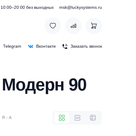
) 127-76-53
10:00–20:00 без выходных
msk@luckysystem
Max
Telegram
Вконтакте
Заказать зв
кад Модерн 90
же
А - Я
Я - А