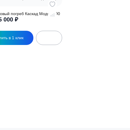
ластиковый погреб Каскад Модерн 90
285 000
₽
От
Купить в 1 клик
тот
овар
меет
есколько
ариаций.
пции
ожно
ыбрать
а
транице
овара.