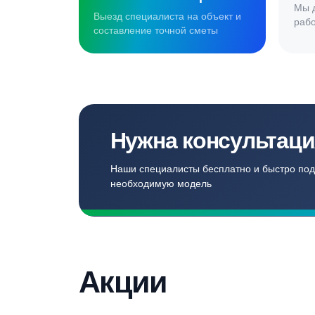
для наших кл
Записаться
Бесплатный замер
Выезд специалиста на объект и
составление точной сметы
Нужна консульт