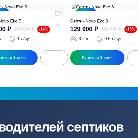
ро подберут для вас
Заполняя форму вы соглашаете
Акция!
Акция!
ептик Novo Eko 5
Септик Novo Eko 3
149 900
₽
129 900
₽
173 900
₽
149
-14%
Первоначальная
Текущая
цена
цена:
5 чел
1 л/сут
3 чел
0.6
составляла
149
173
900 ₽.
900 ₽.