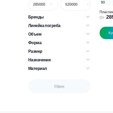
П
Бренды
Линейка погреба
Объем
Э
т
Форма
и
н
в
Размер
О
м
Назначение
в
н
Материал
с
т
Сброс