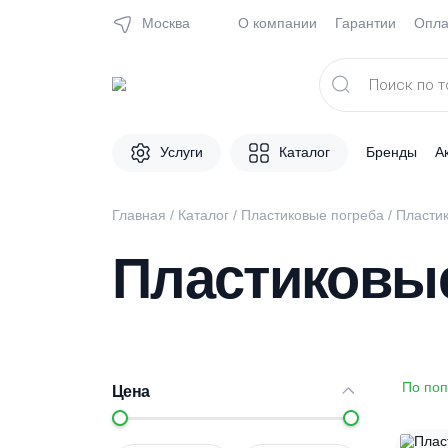
Москва
О компании
Гарантии
Поиск
товаров
Услуги
Каталог
Брен
Главная
/
Каталог
/
Пластиковые погреба
/
П
Пластиков
Цена