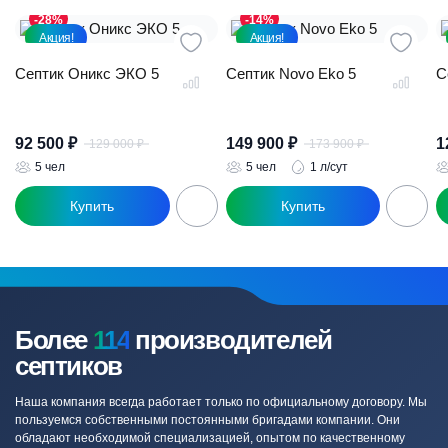
-28%
-14%
Акция!
Акция!
Септик Оникс ЭКО 5
Септик Novo Eko 5
С
92 500
₽
149 900
₽
1
129 000
₽
173 900
₽
Первоначальная
Текущая
Первоначал
Текущая
цена
цена:
цена
цена:
5 чел
5 чел
1 л/сут
составляла
92
составляла
149
129
500 ₽.
173
900 ₽.
000 ₽.
900 ₽.
Более
114
производителей
септиков
Наша компания всегда работает только по официальному договору. Мы
пользуемся собственными постоянными бригадами компании. Они
обладают необходимой специализацией, опытом по качественному