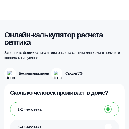
товар
имеет
несколько
вариаций.
Опции
можно
выбрать
Онлайн-калькулятор расчета
на
септика
странице
товара.
Заполните форму калькулятора расчета септика для дома и получите
специальные условия
Бесплатный замер
Скидка 5%
Сколько человек проживает в доме?
1-2 человека
3-4 человека