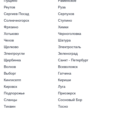
Пущино
Раменское
Реутов
Руза
Сергиев Посад
Серпухов
Солнечногорск
Ступино
Фрязино
Химки
Хотьково
Черноголовка
Чехов
Шатура
Щелково
Электросталь
Электроугли
Зеленоград
Щербинка
Санкт - Петербург
Волхов
Всеволожск
Выборг
Гатчина
Кингисепп
Кириши
Кировск
Луга
Подпорожье
Приозерск
Сланцы
Сосновый Бор
Тихвин
Тосно