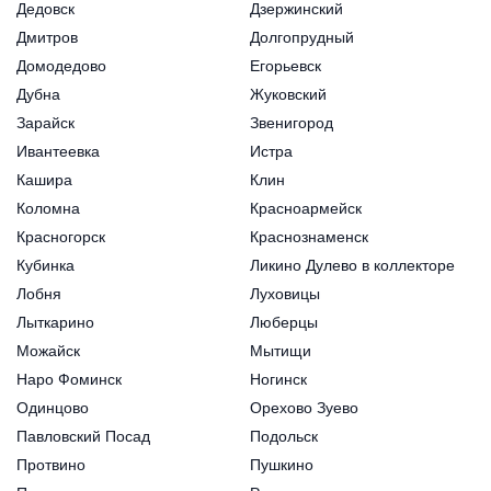
Дедовск
Дзержинский
Дмитров
Долгопрудный
Домодедово
Егорьевск
Дубна
Жуковский
Зарайск
Звенигород
Ивантеевка
Истра
Кашира
Клин
Коломна
Красноармейск
Красногорск
Краснознаменск
Кубинка
Ликино Дулево в коллекторе
Лобня
Луховицы
Лыткарино
Люберцы
Можайск
Мытищи
Наро Фоминск
Ногинск
Одинцово
Орехово Зуево
Павловский Посад
Подольск
Протвино
Пушкино