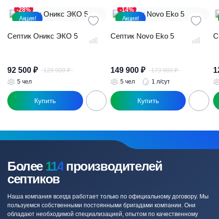
-28%
-14%
Акция!
Акция!
Септик Оникс ЭКО 5
Септик Novo Eko 5
С
92 500
₽
149 900
₽
1
129 000
₽
173 900
₽
Первоначальная
Текущая
Первоначал
Текущая
цена
цена:
цена
цена:
5 чел
5 чел
1 л/сут
составляла
92
составляла
149
129
500 ₽.
173
900 ₽.
000 ₽.
900 ₽.
Более
114
производителей
септиков
Наша компания всегда работает только по официальному договору. Мы
пользуемся собственными постоянными бригадами компании. Они
обладают необходимой специализацией, опытом по качественному