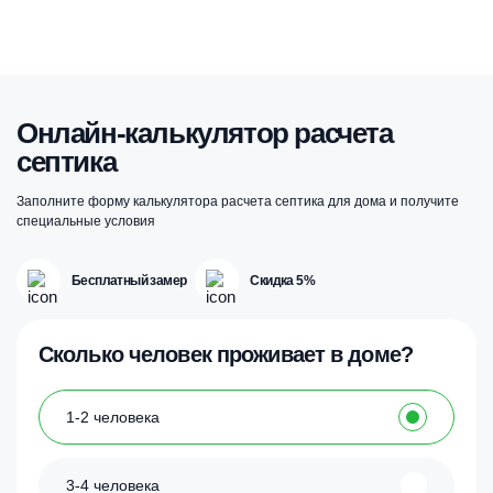
товар
имеет
несколько
вариаций.
Опции
можно
выбрать
Онлайн-калькулятор расчета
на
септика
странице
товара.
Заполните форму калькулятора расчета септика для дома и получите
специальные условия
Бесплатный замер
Скидка 5%
Сколько человек проживает в доме?
1-2 человека
3-4 человека