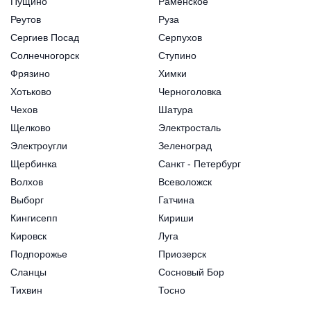
Пущино
Раменское
Реутов
Руза
Сергиев Посад
Серпухов
Солнечногорск
Ступино
Фрязино
Химки
Хотьково
Черноголовка
Чехов
Шатура
Щелково
Электросталь
Электроугли
Зеленоград
Щербинка
Санкт - Петербург
Волхов
Всеволожск
Выборг
Гатчина
Кингисепп
Кириши
Кировск
Луга
Подпорожье
Приозерск
Сланцы
Сосновый Бор
Тихвин
Тосно