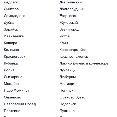
Дедовск
Дзержинский
Дмитров
Долгопрудный
Домодедово
Егорьевск
Дубна
Жуковский
Зарайск
Звенигород
Ивантеевка
Истра
Кашира
Клин
Коломна
Красноармейск
Красногорск
Краснознаменск
Кубинка
Ликино Дулево в коллекторе
Лобня
Луховицы
Лыткарино
Люберцы
Можайск
Мытищи
Наро Фоминск
Ногинск
Одинцово
Орехово Зуево
Павловский Посад
Подольск
Протвино
Пушкино