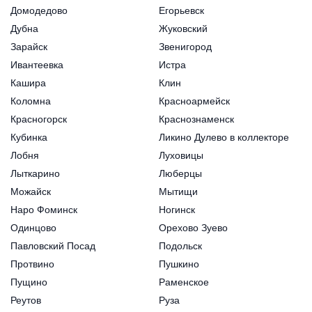
Домодедово
Егорьевск
Дубна
Жуковский
Зарайск
Звенигород
Ивантеевка
Истра
Кашира
Клин
Коломна
Красноармейск
Красногорск
Краснознаменск
Кубинка
Ликино Дулево в коллекторе
Лобня
Луховицы
Лыткарино
Люберцы
Можайск
Мытищи
Наро Фоминск
Ногинск
Одинцово
Орехово Зуево
Павловский Посад
Подольск
Протвино
Пушкино
Пущино
Раменское
Реутов
Руза