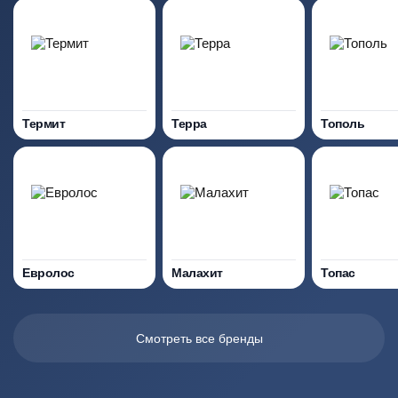
Термит
Терра
Тополь
Евролос
Малахит
Топас
Смотреть все бренды