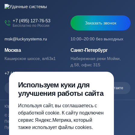
+7 (495) 127-76-53
Заказать звонок
Бесплатно по России
msk@luckysystems.ru
10:00–20:00 без выходных
Москва
Санкт-Петербург
Каширское шоссе, вл63к1
Набережная реки Мойки,
д.58, офис 315
+7 (495) 127-76-53
+7 (812) 244-49-61
Используем куки для
Max
Telegram
Вконтакте
улучшения работы сайта
Используя сайт, вы соглашаетесь с
Юридический адрес: Москва, Каширское шоссе, вл63к1
обработкой cookie. К сайту подключен
© 2023-2026 luckysystems.ru | Все права защищены
сервис Яндекс.Метрика, который
Политика конфиденциальности
также использует файлы cookies.
Публичная оферта