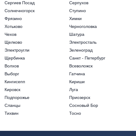
Сергиев Посад
Серпухов
Солнечногорск
Ступино
Фрязино
Химки
Хотьково
Черноголовка
Чехов
Шатура
Щелково
Электросталь
Электроугли
Зеленоград
Щербинка
Санкт - Петербург
Волхов
Всеволожск
Выборг
Гатчина
Кингисепп
Кириши
Кировск
Луга
Подпорожье
Приозерск
Сланцы
Сосновый Бор
Тихвин
Тосно