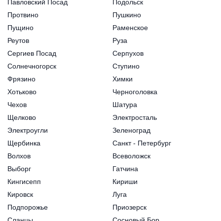
Павловский Посад
Подольск
Протвино
Пушкино
Пущино
Раменское
Реутов
Руза
Сергиев Посад
Серпухов
Солнечногорск
Ступино
Фрязино
Химки
Хотьково
Черноголовка
Чехов
Шатура
Щелково
Электросталь
Электроугли
Зеленоград
Щербинка
Санкт - Петербург
Волхов
Всеволожск
Выборг
Гатчина
Кингисепп
Кириши
Кировск
Луга
Подпорожье
Приозерск
Сланцы
Сосновый Бор