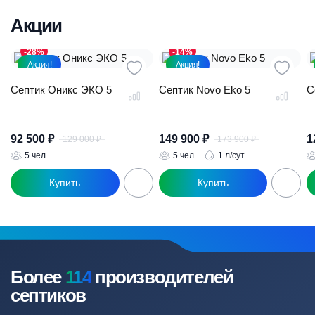
Акции
-28%
-14%
Акция!
Акция!
Септик Оникс ЭКО 5
Септик Novo Eko 5
С
92 500
₽
149 900
₽
1
129 000
₽
173 900
₽
Первоначальная
Текущая
Первоначал
Текущая
цена
цена:
цена
цена:
5 чел
5 чел
1 л/сут
составляла
92
составляла
149
129
500 ₽.
173
900 ₽.
000 ₽.
900 ₽.
Более
114
производителей
септиков