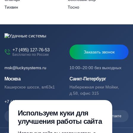
Тихвин
Тосно
+7 (495) 127-76-53
Заказать звонок
Бесплатно по России
msk@luckysystems.ru
10:00–20:00 без выходных
Москва
Санкт-Петербург
Каширское шоссе, вл63к1
Набережная реки Мойки,
д.58, офис 315
+7 (495) 127-76-53
+7 (812) 244-49-61
Используем куки для
Max
Telegram
Вконтакте
улучшения работы сайта