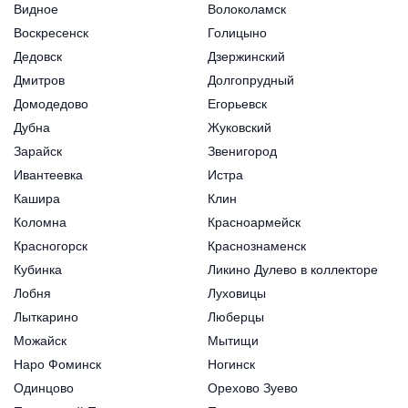
Видное
Волоколамск
Воскресенск
Голицыно
Дедовск
Дзержинский
Дмитров
Долгопрудный
Домодедово
Егорьевск
Дубна
Жуковский
Зарайск
Звенигород
Ивантеевка
Истра
Кашира
Клин
Коломна
Красноармейск
Красногорск
Краснознаменск
Кубинка
Ликино Дулево в коллекторе
Лобня
Луховицы
Лыткарино
Люберцы
Можайск
Мытищи
Наро Фоминск
Ногинск
Одинцово
Орехово Зуево