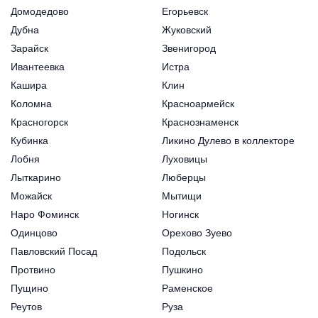
Домодедово
Егорьевск
Дубна
Жуковский
Зарайск
Звенигород
Ивантеевка
Истра
Кашира
Клин
Коломна
Красноармейск
Красногорск
Краснознаменск
Кубинка
Ликино Дулево в коллекторе
Лобня
Луховицы
Лыткарино
Люберцы
Можайск
Мытищи
Наро Фоминск
Ногинск
Одинцово
Орехово Зуево
Павловский Посад
Подольск
Протвино
Пушкино
Пущино
Раменское
Реутов
Руза