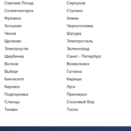
Сергиев Посад
Серпухов
Солнечногорск
Ступино
Фрязино
Химки
Хотьково
Черноголовка
Чехов
Шатура
Щелково
Электросталь
Электроугли
Зеленоград
Щербинка
Санкт - Петербург
Волхов
Всеволожск
Выборг
Гатчина
Кингисепп
Кириши
Кировск
Луга
Подпорожье
Приозерск
Сланцы
Сосновый Бор
Тихвин
Тосно