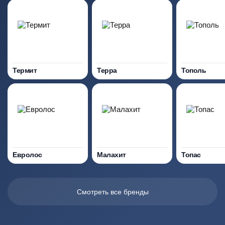
Термит
Терра
Тополь
Евролос
Малахит
Топас
Смотреть все бренды