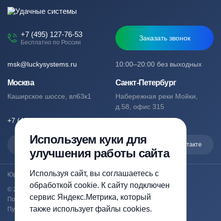
+7 (495) 127-76-53
Заказать звонок
Бесплатно по России
msk@luckysystems.ru
10:00–20:00 без выходных
Москва
Санкт-Петербург
Каширское шоссе, вл63к1
Набережная реки Мойки,
д.58, офис 315
+7 (495) 127-76-53
+7 (812) 244-49-61
Используем куки для
Max
Telegram
Вконтакте
улучшения работы сайта
Используя сайт, вы соглашаетесь с
Юридический адрес: Москва, Каширское шоссе, вл63к1
обработкой cookie. К сайту подключен
© 2023-2026 luckysystems.ru | Все права защищены
сервис Яндекс.Метрика, который
Политика конфиденциальности
также использует файлы cookies.
Публичная оферта