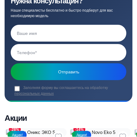
Нужна консультация?
Наши специалисты бесплатно и быстро подберут для вас
необходимую модель
Заполняя форму вы соглашаетесь на обработку
персональных данных
Акции
-28%
-14%
Акция!
Акция!