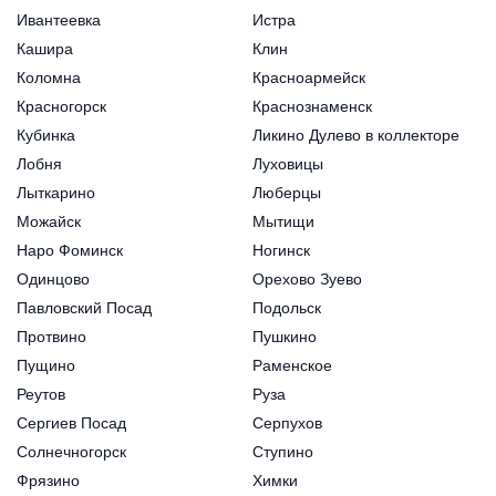
Ивантеевка
Истра
Кашира
Клин
Коломна
Красноармейск
Красногорск
Краснознаменск
Кубинка
Ликино Дулево в коллекторе
Лобня
Луховицы
Лыткарино
Люберцы
Можайск
Мытищи
Наро Фоминск
Ногинск
Одинцово
Орехово Зуево
Павловский Посад
Подольск
Протвино
Пушкино
Пущино
Раменское
Реутов
Руза
Сергиев Посад
Серпухов
Солнечногорск
Ступино
Фрязино
Химки