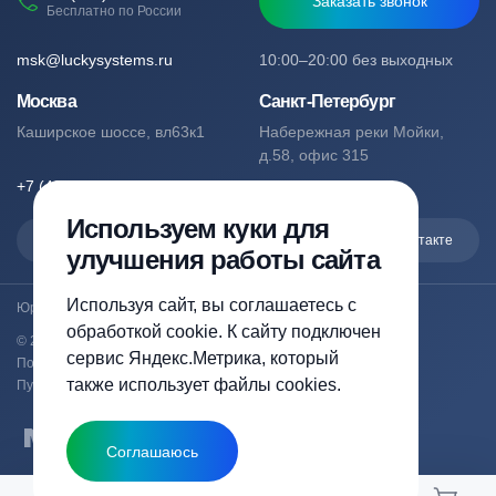
Заказать звонок
Бесплатно по России
msk@luckysystems.ru
10:00–20:00 без выходных
Москва
Санкт-Петербург
Каширское шоссе, вл63к1
Набережная реки Мойки,
д.58, офис 315
+7 (495) 127-76-53
+7 (812) 244-49-61
Используем куки для
Max
Telegram
Вконтакте
улучшения работы сайта
Используя сайт, вы соглашаетесь с
Юридический адрес: Москва, Каширское шоссе, вл63к1
обработкой cookie. К сайту подключен
© 2023-2026 luckysystems.ru | Все права защищены
сервис Яндекс.Метрика, который
Политика конфиденциальности
также использует файлы cookies.
Публичная оферта
Соглашаюсь