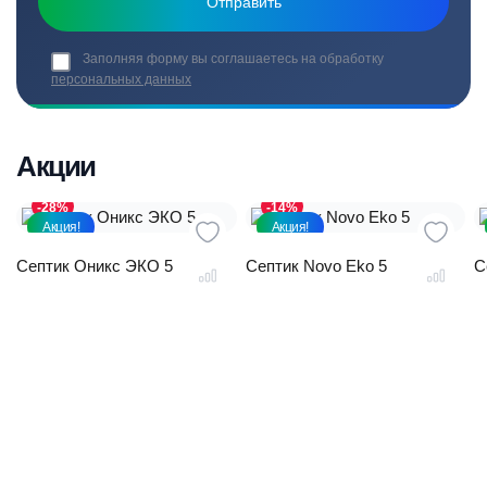
Заполняя форму вы соглашаетесь на обработку
персональных данных
Акции
-28%
-14%
Акция!
Акция!
Септик Оникс ЭКО 5
Септик Novo Eko 5
С