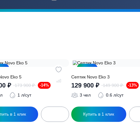
Мы даем гарантию как на нашу
Канализация, о
работу, так и на оборудование
и обслуживани
ация?
ро подберут для вас
Заполняя форму вы соглашаете