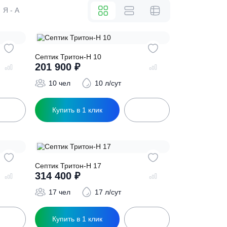
же
А - Я
Я - А
.5
Септик Тритон-Н 10
201 900
₽
5 л/сут
10 чел
10 л/сут
ик
Купить в 1 клик
5
Септик Тритон-Н 17
314 400
₽