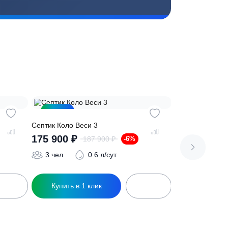
топление, ремонт
Низкие цены за счет прямых
е
поставок от производителей
сь на обработку
персональных данных