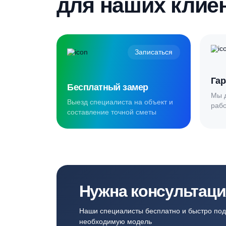
Создаём комф
для наших кл
Записаться
Бесплатный замер