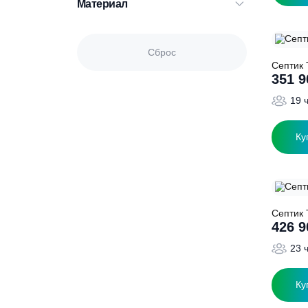
Способ отвода
Назначение
Материал
Сброс
С
С