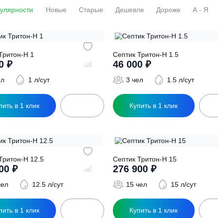
По популярности
Новые
Старые
Дешевле
Доро
ептик Тритон-Н 1
Септик Тритон-Н 1
38 000
₽
46 000
₽
3 чел
1 л/сут
3 чел
1.
Купить в 1 клик
Купить в 1 кл
ептик Тритон-Н 12.5
Септик Тритон-Н 1
239 400
₽
276 900
₽