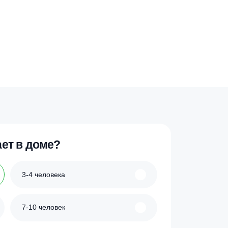
501 900
₽
5 л/сут
27 чел
27 л/сут
ик
Купить в 1 клик