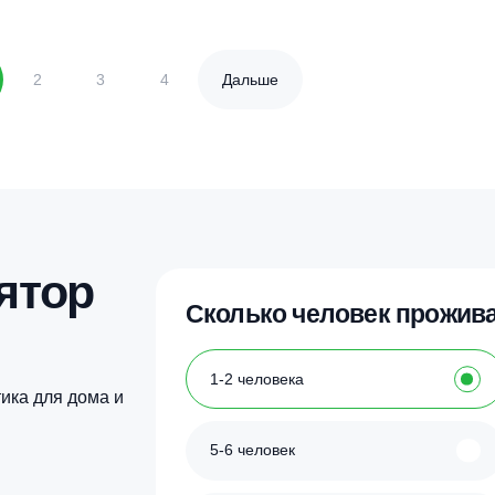
426 900
₽
464 400
₽
23 чел
23 л/сут
25 чел
2
Купить в 1 клик
Купить в 1 кл
1
2
3
4
Дальше
улятор