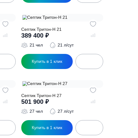
5 л/сут
17 чел
17 л/сут
ик
Купить в 1 клик
Септик Тритон-Н 21
389 400
₽
л/сут
21 чел
21 л/сут
ик
Купить в 1 клик
5
Септик Тритон-Н 27