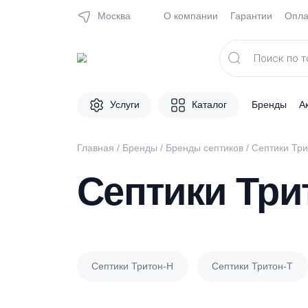
Москва
О компании
Гарантии
Поиск
товаров
Услуги
Каталог
Брен
Главная
/
Бренды
/
Бренды септиков
/
Септи
Септики Т
Септики Тритон-Н
Септики Трит