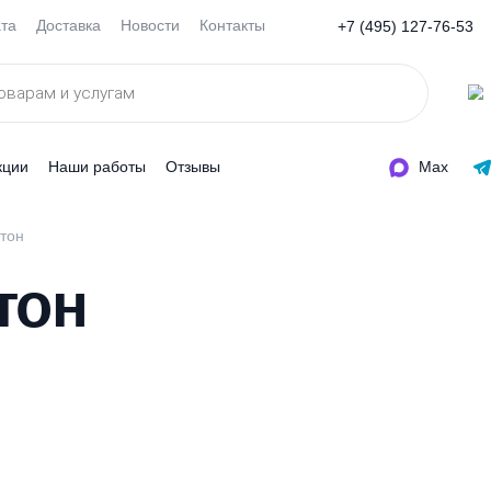
Оплата
Доставка
Новости
Контакты
+7 (495
ды
Акции
Наши работы
Отзывы
ки Тритон
ритон
он-Т