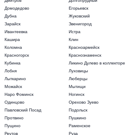
Дмитров
Долгопрудный
Домодедово
Егорьевск
Дубна
Жуковский
Зарайск
Звенигород
Ивантеевка
Истра
Кашира
Клин
Коломна
Красноармейск
Красногорск
Краснознаменск
Кубинка
Ликино Дулево в коллекторе
Лобня
Луховицы
Лыткарино
Люберцы
Можайск
Мытищи
Наро Фоминск
Ногинск
Одинцово
Орехово Зуево
Павловский Посад
Подольск
Протвино
Пушкино
Пущино
Раменское
Реутов
Руза