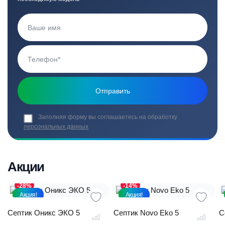
Заполняя форму вы соглашаетесь на обработку
персональных данных
Акции
-28%
-14%
Акция!
Акция!
Септик Оникс ЭКО 5
Септик Novo Eko 5
С