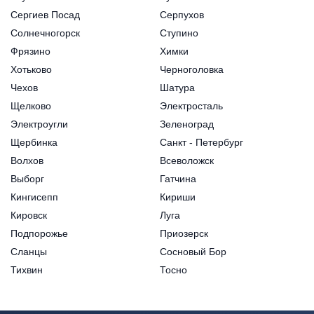
Сергиев Посад
Серпухов
Солнечногорск
Ступино
Фрязино
Химки
Хотьково
Черноголовка
Чехов
Шатура
Щелково
Электросталь
Электроугли
Зеленоград
Щербинка
Санкт - Петербург
Волхов
Всеволожск
Выборг
Гатчина
Кингисепп
Кириши
Кировск
Луга
Подпорожье
Приозерск
Сланцы
Сосновый Бор
Тихвин
Тосно