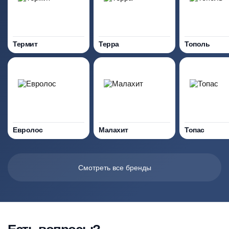
Термит
Терра
Тополь
Евролос
Малахит
Топас
Смотреть все бренды