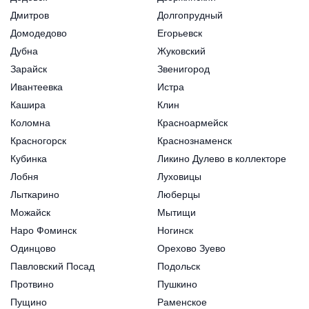
Дмитров
Долгопрудный
Домодедово
Егорьевск
Дубна
Жуковский
Зарайск
Звенигород
Ивантеевка
Истра
Кашира
Клин
Коломна
Красноармейск
Красногорск
Краснознаменск
Кубинка
Ликино Дулево в коллекторе
Лобня
Луховицы
Лыткарино
Люберцы
Можайск
Мытищи
Наро Фоминск
Ногинск
Одинцово
Орехово Зуево
Павловский Посад
Подольск
Протвино
Пушкино
Пущино
Раменское