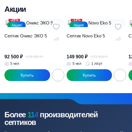
Акции
-28%
-14%
Акция!
Акция!
Септик Оникс ЭКО 5
Септик Novo Eko 5
С
92 500
₽
149 900
₽
1
129 000
₽
173 900
₽
Первоначальная
Текущая
Первоначал
Текущая
цена
цена:
цена
цена:
5 чел
5 чел
1 л/сут
составляла
92
составляла
149
129
500 ₽.
173
900 ₽.
000 ₽.
900 ₽.
Более
114
производителей
септиков