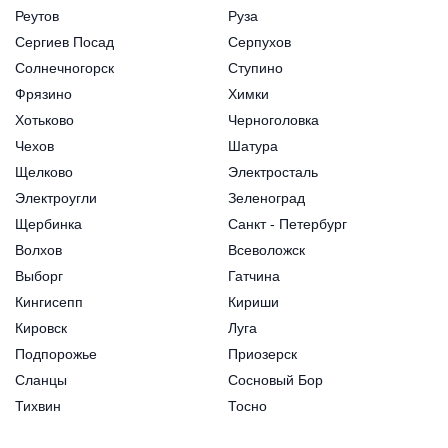
Реутов
Руза
Сергиев Посад
Серпухов
Солнечногорск
Ступино
Фрязино
Химки
Хотьково
Черноголовка
Чехов
Шатура
Щелково
Электросталь
Электроугли
Зеленоград
Щербинка
Санкт - Петербург
Волхов
Всеволожск
Выборг
Гатчина
Кингисепп
Кириши
Кировск
Луга
Подпорожье
Приозерск
Сланцы
Сосновый Бор
Тихвин
Тосно