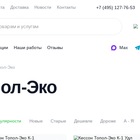
Оплата
Доставка
Новости
Контакты
+7 (495
ды
Акции
Наши работы
Отзывы
оны Топол-Эко
опол-Эко
По популярности
Новые
Старые
Дешевле
Доро