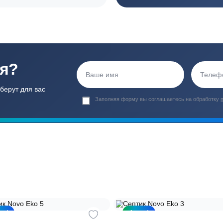
Гарантия 24 мес
Полный ком
Мы даем гарантию как на нашу
Канализация, о
работу, так и на оборудование
и обслуживани
ация?
ро подберут для вас