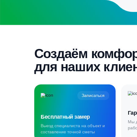
Скидка 5%
Пройдите текст и получите
гарантированную скидку
Создаём комф
для наших кл