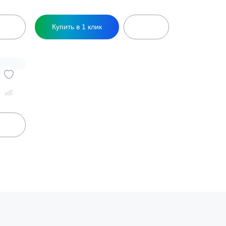
К-3 Удл
Кессон Топол-Эко К-4
112 700
₽
ик
Купить в 1 клик
К-4 Удл
ик