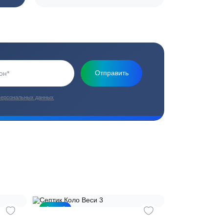
плекс работ
Цены от производителей
топление, ремонт
Низкие цены за счет прямых
е
поставок от производителей