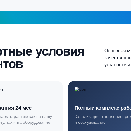
Продолжить
шаг 1
ортные условия
иентов