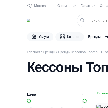
Москва
О компании
Гарантии
Поиск
товаров
Услуги
Каталог
Брен
Главная
/
Бренды
/
Бренды кессонов
/
Кесс
Кессоны Т
Цена