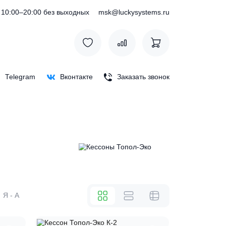
) 127-76-53
10:00–20:00 без выходных
msk@luckysystem
Max
Telegram
Вконтакте
Заказать зв
же
А - Я
Я - А