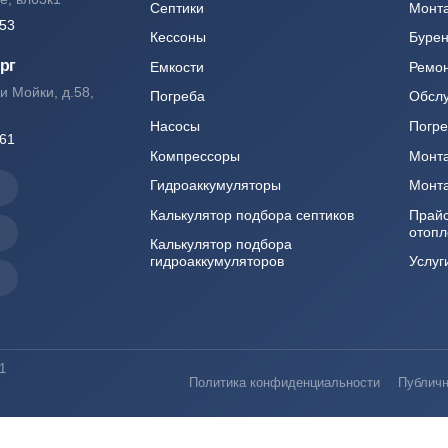
Каталог
е шоссе, вл63к1
Септики
127-76-53
Кессоны
етербург
Емкости
ая реки Мойки, д.58,
Погреба
Насосы
244-49-61
Компрессоры
Гидроаккумуляторы
x
Калькулятор подбора септиков
egram
Калькулятор подбора
гидроаккумуляторов