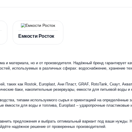
odlex
Емкости Росток
т объема и материала, но и от производителя. Надёжный бренд г
нды ёмкостей, используемых в различных сферах: водоснабжение
дителей, таких как Rostok, Europlast, Ани Пласт, GRAF, RotoTan
 металлические баки, накопительные резервуары, емкости для пи
 производства, типами используемого сырья и ориентацией на о
надёжные ёмкости для воды и топлива, Europlast – ударопрочны