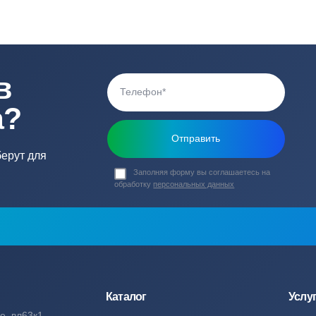
дов, сравнить предложения и выбрать оптимальный вариант под
ь вы найдёте надёжное решение от проверенных производителей
ь в
ика?
о подберут для
Заполняя форму вы соглашаете
обработку
персональных данных