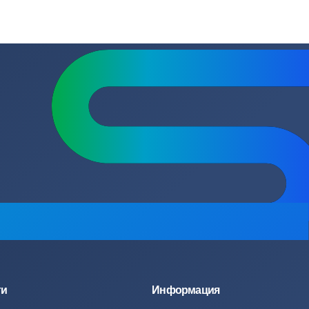
 ваши нужды. Независимо от задачи — хранение питьевой воды,
.
сь на