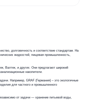
арантирует качество, долговечность и соответствие стандартам.
, хранение технических жидкостей, пищевая промышленность,
k, Скаут, Акватек, Валтек, и других. Они предлагают широкий
тьевой воды и канализационные накопители.
пределённые задачи. Например, GRAF (Германия) – это экологич
е пластиковые изделия для частного и промышленного