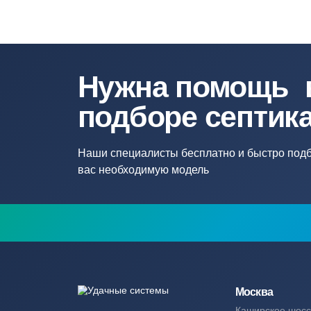
использования.
Мы помогаем разобраться в особенностях брен
дизтоплива или технических жидкостей — здес
Нужна помощ
подборе септ
Наши специалисты бесплатно и быстр
вас необходимую модель