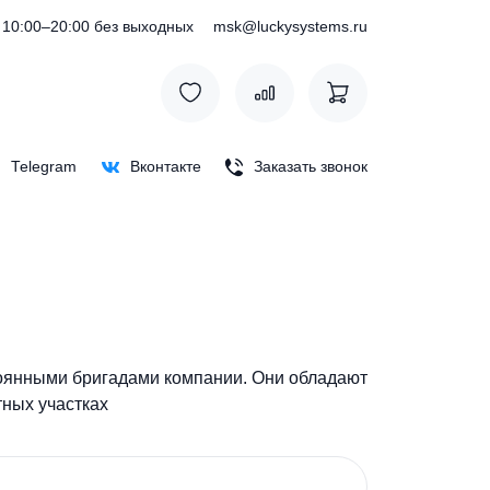
) 127-76-53
10:00–20:00 без выходных
msk@luckysystem
Max
Telegram
Вконтакте
Заказать зв
енными постоянными бригадами компании. Они облад
ций на частных участках