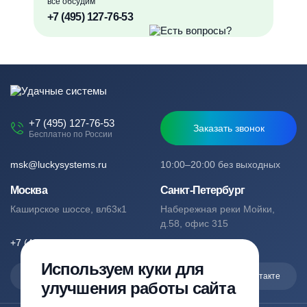
все обсудим
+7 (495) 127-76-53
+7 (495) 127-76-53
Заказать звонок
Бесплатно по России
msk@luckysystems.ru
10:00–20:00 без выходных
Москва
Санкт-Петербург
Каширское шоссе, вл63к1
Набережная реки Мойки,
д.58, офис 315
+7 (495) 127-76-53
+7 (812) 244-49-61
Используем куки для
Max
Telegram
Вконтакте
улучшения работы сайта