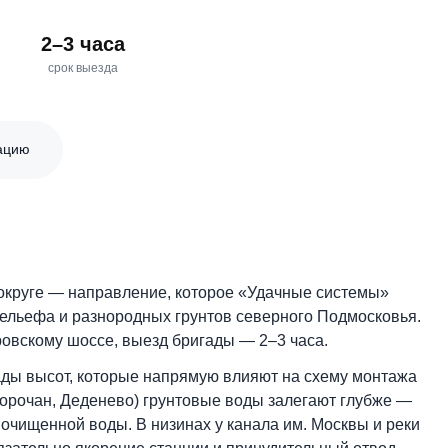
2–3 часа
е и
срок выезда
онсультацию
вском округе — направление, которое «Удачные сист
того рельефа и разнородных грунтов северного Подм
 Дмитровскому шоссе, выезд бригады — 2–3 часа.