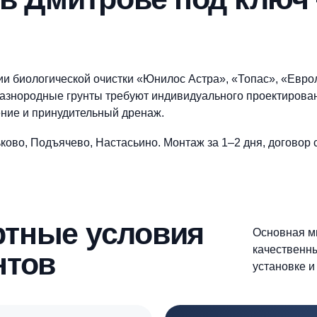
ж септиков в Дмитрове
емся с вами в ближайшее время и ответим на все интересу
ка в Дмитрове под 
 станции биологической очистки «Юнилос Астра», «То
ьеф и разнородные грунты требуют индивидуального
— якорение и принудительный дренаж.