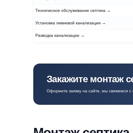
Установка кессонов
→
Ремонт септиков
→
Монтаж станции биологической очистки п
Шеф-монтаж/подключение станции биолог
Консервация септиков
→
Техническое обслуживание септика
→
Установка ливневой канализации
→
Разводка канализации
→