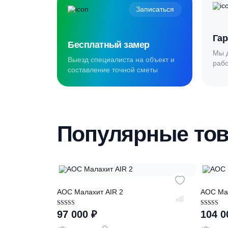
Обслуживаем Яхрому, Деденево, Икшу, 
работы.
Создаём комф
для наших кл
Записаться
Бесплатный замер
Выезд специалиста на объект и