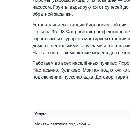
Рельеф Дмитровского округа создаёт 
септика. На возвышенных участках (р
монтаж проще, возможен самотёчный о
Яхромы (Яхрома, Икша) УГВ повышен 
насосом. Грунты варьируются от супес
обратной засыпки.
Устанавливаем станции биологическо
стоки на 95–98 % и работают эффектив
горнолыжных курортов монтируем стан
домов с несколькими санузлами и гос
Настасьино — компактные модели для 
Работаем во всех населённых пунктах
Настасьино, Куликово. Монтаж под клю
подключение, пусконаладка. Договор, г