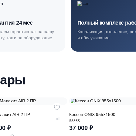
Синьково, Подъячево, Настасьино. Монтаж за 1–2 дня
ортные условия
иентов
Гарантия 24 мес
Полный ком
Мы даем гарантию как на нашу
Канализация, о
работу, так и на оборудование
и обслуживани