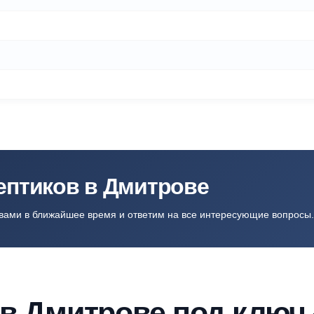
од ключ
→
ической очистки
→