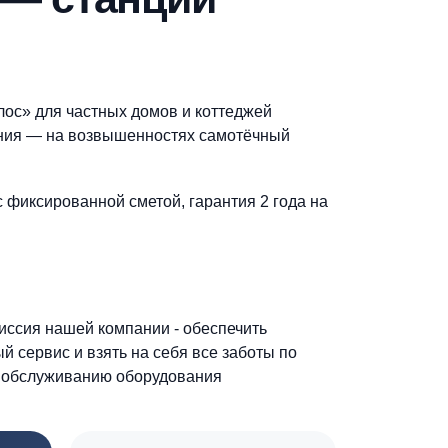
Создать заявку
ющие вопросы.
ключ — станции
пас», «Евролос» для частных домов и коттеджей
 проектирования — на возвышенностях самотёчный