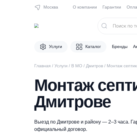
Москва
О компании
Гарантии
Поиск
товаров
Услуги
Каталог
Брен
Главная
/
Услуги
/
В МО
/
Дмитров
/
Монтаж 
Монтаж сеп
Дмитрове
Выезд по Дмитрове и району — 2–3 час