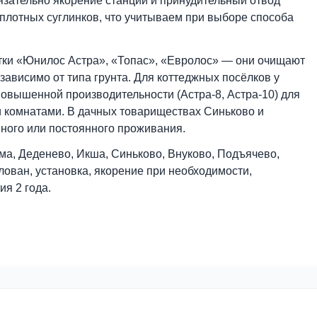
перепады высот, которые напрямую влияют на схему
айон Сорочан, Деденево) грунтовые воды залегают г
твод очищенной воды. В низинах у канала им. Москв
— обязательно якорение станции и принудительный 
ей до плотных суглинков, что учитываем при выборе 
й очистки «Юнилос Астра», «Топас», «Евролос» — он
но независимо от типа грунта. Для коттеджных посёл
ции повышенной производительности (Астра-8, Астра
тевыми комнатами. В дачных товариществах Синьково
сезонного или постоянного проживания.
: Яхрома, Деденево, Икша, Синьково, Внуково, Подъя
ч: котлован, установка, якорение при необходимости,
арантия 2 года.