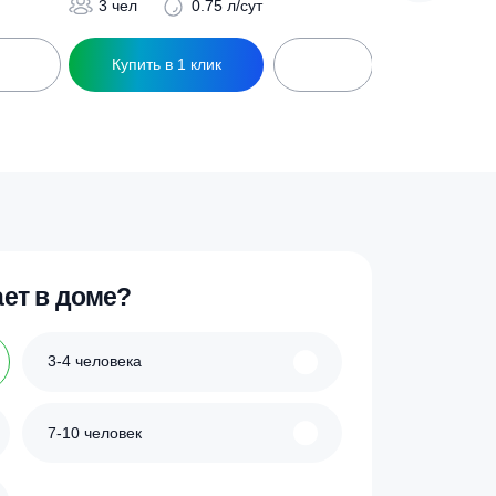
500
АОС Малахит AIR 3
Оценка
113 000
₽
5.00
из 5
3 чел
0.75 л/сут
ик
Купить в 1 клик