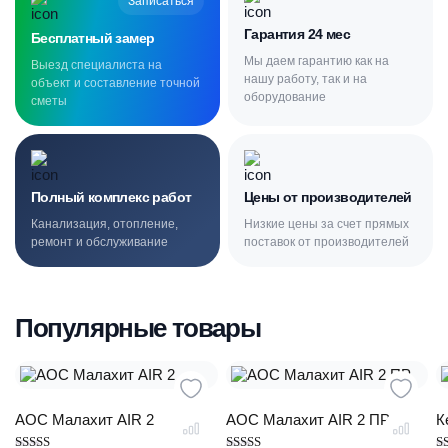
Записаться
Гарантия 24 мес
Бесплатный замер
Мы даем гарантию как на
Выезд специалиста на
нашу работу, так и на
объект и составление точной
оборудование
сметы
Полный комплекс работ
Цены от производителей
Канализация, отопление,
Низкие цены за счет прямых
ремонт и обслуживание
поставок от производителей
Популярные товары
АОС Малахит AIR 2
АОС Малахит AIR 2 ПР
К