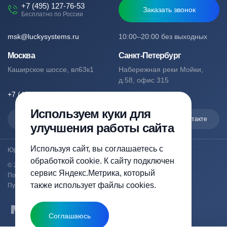
+7 (495) 127-76-53
Заказать звонок
Бесплатно по России
msk@luckysystems.ru
10:00–20:00 без выходных
Москва
Санкт-Петербург
Каширское шоссе, вл63к1
Набережная реки Мойки,
д.58, офис 315
+7 (495) 127-76-53
+7 (812) 244-49-61
Используем куки для
Max
Telegram
Вконтакте
улучшения работы сайта
Используя сайт, вы соглашаетесь с
Юридический адрес: Москва, Каширское шоссе, вл63к1
обработкой cookie. К сайту подключен
© 2023-2026 luckysystems.ru | Все права защищены
сервис Яндекс.Метрика, который
Политика конфиденциальности
также использует файлы cookies.
Публичная оферта
Соглашаюсь