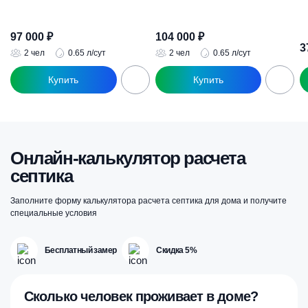
Оценка
Оценка
О
4.89
5.00
5.
из 5
из 5
из
97 000
₽
104 000
₽
3
2 чел
0.65 л/сут
2 чел
0.65 л/сут
Онлайн-калькулятор расчета
септика
Заполните форму калькулятора расчета септика для дома и получите
специальные условия
Бесплатный замер
Скидка 5%
Сколько человек проживает в доме?