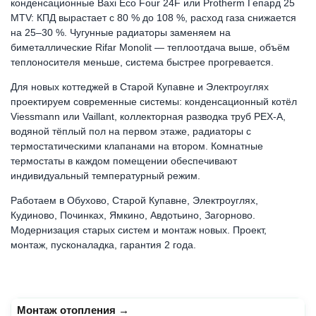
конденсационные Baxi Eco Four 24F или Protherm Гепард 25
MTV: КПД вырастает с 80 % до 108 %, расход газа снижается
на 25–30 %. Чугунные радиаторы заменяем на
биметаллические Rifar Monolit — теплоотдача выше, объём
теплоносителя меньше, система быстрее прогревается.
Для новых коттеджей в Старой Купавне и Электроуглях
проектируем современные системы: конденсационный котёл
Viessmann или Vaillant, коллекторная разводка труб PEX-A,
водяной тёплый пол на первом этаже, радиаторы с
термостатическими клапанами на втором. Комнатные
термостаты в каждом помещении обеспечивают
индивидуальный температурный режим.
Работаем в Обухово, Старой Купавне, Электроуглях,
Кудиново, Починках, Ямкино, Авдотьино, Загорново.
Модернизация старых систем и монтаж новых. Проект,
монтаж, пусконаладка, гарантия 2 года.
Монтаж отопления
→