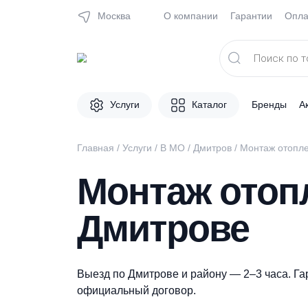
Москва
О компании
Гарантии
Поиск
товаров
Услуги
Каталог
Брен
Главная
/
Услуги
/
В МО
/
Дмитров
/
Монтаж
Монтаж ото
Дмитрове
Выезд по Дмитрове и району — 2–3 час