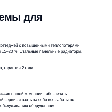
Создать заявку
ющие вопросы.
 системы для
рями
nt, Baxi для коттеджей с повышенными теплопотерям
и с запасом 15–20 %. Стальные панельные радиатор