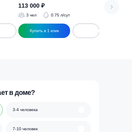
500
АОС Малахит AIR 3
Оценка
113 000
₽
5.00
из 5
3 чел
0.75 л/сут
ик
Купить в 1 клик