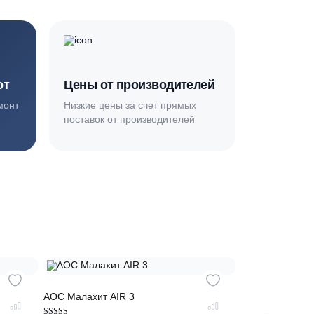
усконаладка, гарантия 2 года.
Основная миссия нашей компании - обеспечить
качественный сервис и взять на себя все заботы по
установке и обслуживанию оборудования
плекс работ
Цены от производителей
топление, ремонт
Низкие цены за счет прямых
е
поставок от производителей