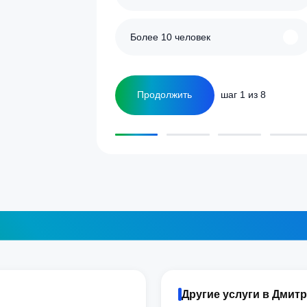
улятор
Сколько человек
ка
1-2 человека
а септика для дома и
5-6 человек
Более 10 человек