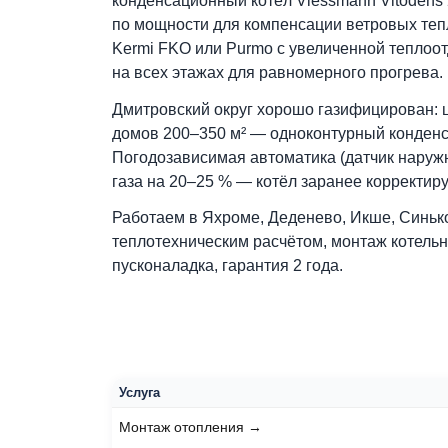
продуваемые ветрами — теплопотери 
лесных посёлках.
Для коттеджей у горнолыжных курорт
конденсационный котёл Viessmann Vito
по мощности для компенсации ветров
Kermi FKO или Purmo с увеличенной те
на всех этажах для равномерного прог
Дмитровский округ хорошо газифициро
домов 200–350 м² — одноконтурный ко
Погодозависимая автоматика (датчик 
газа на 20–25 % — котёл заранее кор
Работаем в Яхроме, Деденево, Икше, С
теплотехническим расчётом, монтаж ко
пусконаладка, гарантия 2 года.