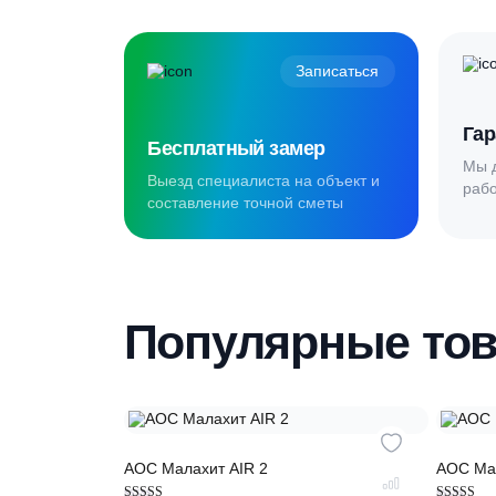
водяной тёплый пол на всех этажах, 
Обслуживаем Яхрому, Деденево, Икшу, 
Создаём комф
для наших кл
Записаться
Бесплатный замер
Выезд специалиста на объект и