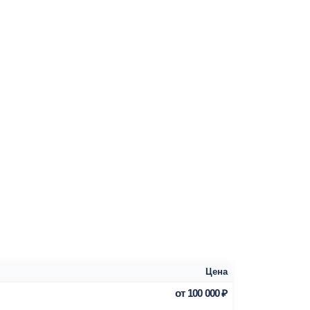
 от ветра
вый
 с запасом
 панельные
й тёплый пол
ков. Для
00–300 л.
ет расход
 Проект с
ого пола,