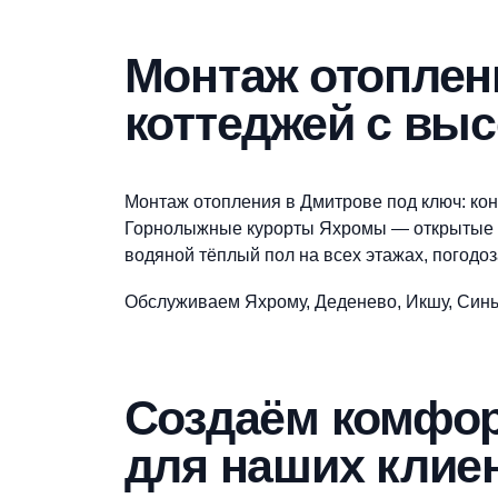
Закажите монта
Оформите заявку на сайте, мы свяж
Монтаж отопл
коттеджей с 
Монтаж отопления в Дмитрове под клю
Горнолыжные курорты Яхромы — откры