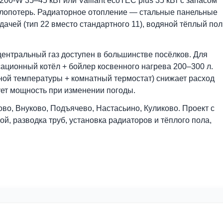
коттеджей здесь на 15–20 % выше, чем в защищённых
ов проектируем системы повышенной мощности: газо
dens 200-W 35–45 кВт или Vaillant ecoTEC plus 35 кВт
ых теплопотерь. Радиаторное отопление — стальные
плоотдачей (тип 22 вместо стандартного 11), водяно
рева.
ван: центральный газ доступен в большинстве посёл
нденсационный котёл + бойлер косвенного нагрева 2
наружной температуры + комнатный термостат) снижа
ректирует мощность при изменении погоды.
иньково, Внуково, Подъячево, Настасьино, Куликово.
тельной, разводка труб, установка радиаторов и тёпл