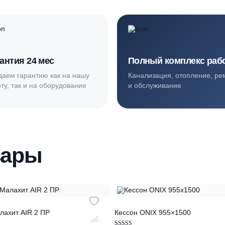
погодозависимая автоматика.
Синьково, Подъячево, Настасьино. Проект, монтаж, п
ортные условия
иентов
Гарантия 24 мес
Полный ком
Мы даем гарантию как на нашу
Канализация, о
работу, так и на оборудование
и обслуживани