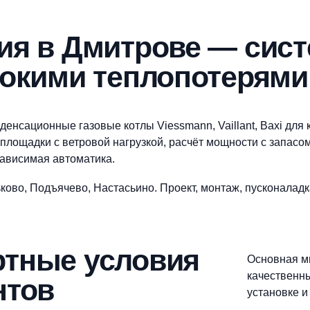
ж отопления в Дмитрове
емся с вами в ближайшее время и ответим на все интересу
ения в Дмитрове —
высокими теплопоте
ч: конденсационные газовые котлы Viessmann, Vailla
тые площадки с ветровой нагрузкой, расчёт мощност