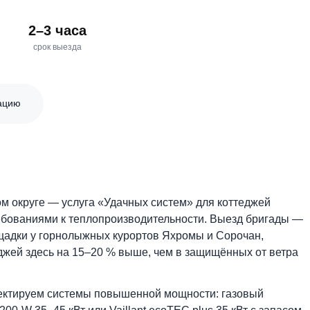
2–3 часа
е и
срок выезда
онсультацию
овском округе — услуга «Удачных систем» для котте
и требованиями к теплопроизводительности. Выезд
ые площадки у горнолыжных курортов Яхромы и Сороч