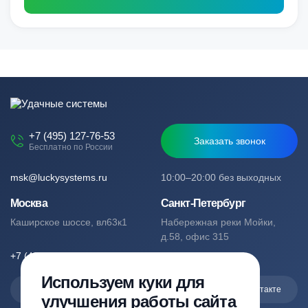
+7 (495) 127-76-53
Заказать звонок
Бесплатно по России
msk@luckysystems.ru
10:00–20:00 без выходных
Москва
Санкт-Петербург
Каширское шоссе, вл63к1
Набережная реки Мойки,
д.58, офис 315
+7 (495) 127-76-53
+7 (812) 244-49-61
Используем куки для
Max
Telegram
Вконтакте
улучшения работы сайта