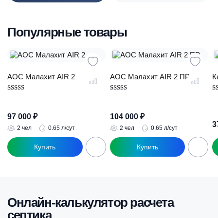
Популярные товары
АОС Малахит AIR 2
АОС Малахит AIR 2 ПР
К
Оценка
Оценка
О
4.89
5.00
5.
из 5
из 5
из
97 000
₽
104 000
₽
3
2 чел
0.65 л/сут
2 чел
0.65 л/сут
Онлайн-калькулятор расчета
септика