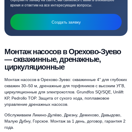
Оформите заявку на сайте, мы свяжемся с вами в ближайшее
время и ответим на все интересующие вопросы.
Создать заявку
Монтаж насосов в Орехово-Зуево
— скважинные, дренажные,
циркуляционные
Монтаж насосов в Орехово-Зуево: скважинные 4" для глубоких
скважин 30–50 м, дренажные для торфяников с высоким УГВ,
циркуляционные для электрокотлов. Grundfos SQ/SQE, Unilift
KP, Pedrollo TOP. Защита от сухого хода, поплавковое
управление дренажных насосов.
Обслуживаем Ликино-Дулёво, Дрезну, Демихово, Давыдово,
Малую Дубну, Горское. Монтаж за 1 день, договор, гарантия 2
года.